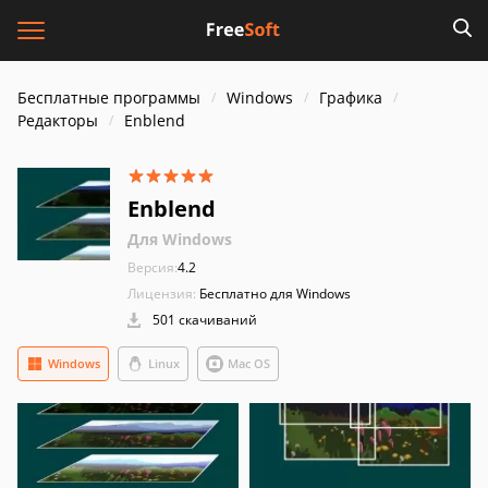
Бесплатные программы
Windows
Графика
Редакторы
Enblend
Enblend
Для Windows
Версия:
4.2
Лицензия:
Бесплатно для Windows
501 скачиваний
Windows
Linux
Mac OS