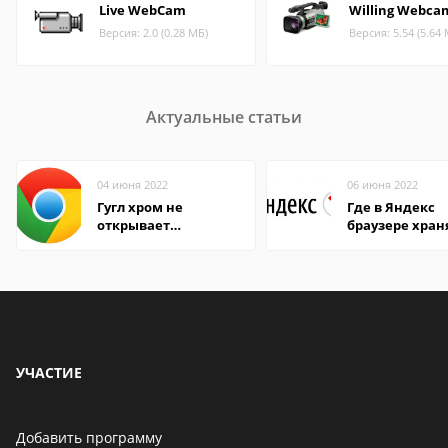
Live WebCam
Willing Webca
Версия: 2.0 (0.28 МБ)
Версия: 5.54 (5.64
Актуальные статьи
04 июня 2022
06 июня 2022
Гугл хром не
Где в Яндекс
открывает
браузере хран
страницы
пароли
УЧАСТИЕ
Добавить программу