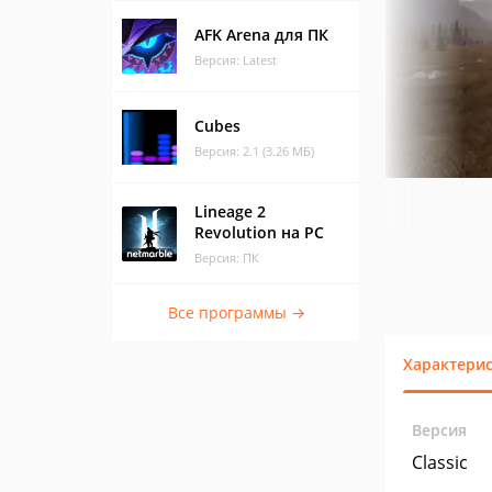
AFK Arena для ПК
Версия: Latest
Cubes
Версия: 2.1 (3.26 МБ)
Lineage 2
Revolution на PC
Версия: ПК
Все программы →
Характери
Версия
Classic