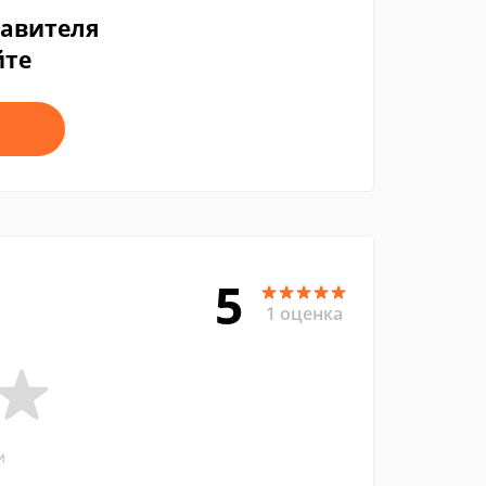
тавителя
йте
5
1 оценка
и