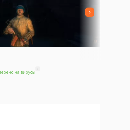
?
верено на вирусы