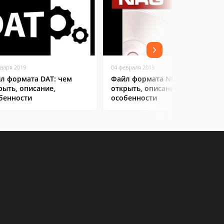
нваря 2019
04 февраля 2019
л формата DAT: чем
Файл формата NRG: чем
рыть, описание,
открыть, описание,
бенности
особенности