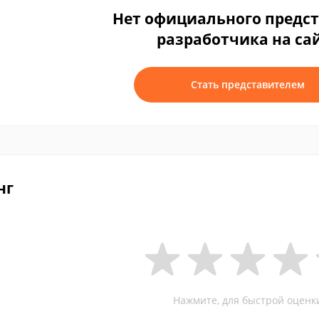
Нет официального предс
разработчика на са
Стать представителем
нг
Нажмите, для быстрой оценк