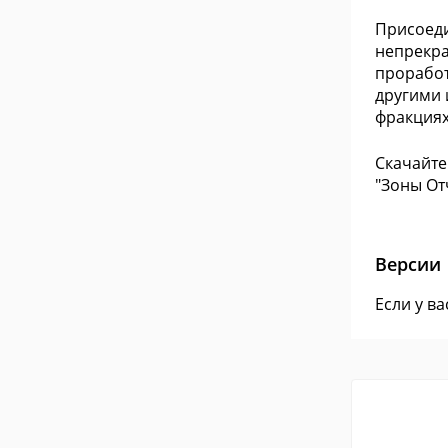
Присоеди
непрекра
проработ
другими 
фракциях
Скачайте
"Зоны От
Версии
Если у в