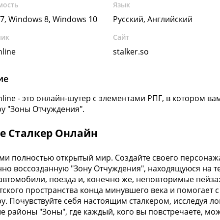
мость
Язык
7, Windows 8, Windows 10
Русский, Английский
чик
Сайт
nline
stalker.so
ие
nline - это онлайн-шутер с элементами РПГ, в котором ва
у "Зоны Отчуждения".
ре Сталкер Онлайн
ми полностью открытый мир. Создайте своего персонажа
но воссозданную "Зону Отчуждения", находящуюся на т
 автомобили, поезда и, конечно же, неповторимые пейзаж
тского пространства конца минувшего века и помогает с
у. Почувствуйте себя настоящим сталкером, исследуя ло
е районы "Зоны", где каждый, кого вы повстречаете, може