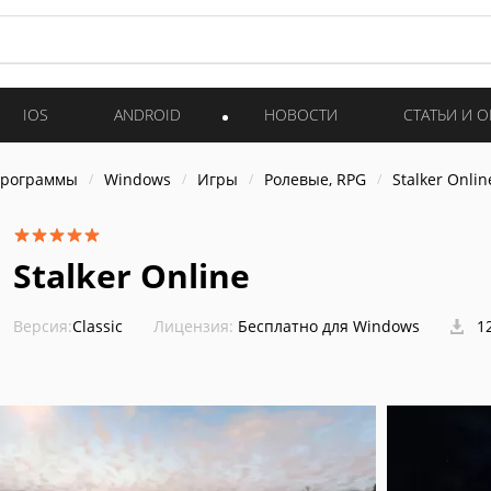
IOS
ANDROID
НОВОСТИ
СТАТЬИ И 
программы
Windows
Игры
Ролевые, RPG
Stalker Onlin
Stalker Online
Версия:
Classic
Лицензия:
Бесплатно для Windows
12