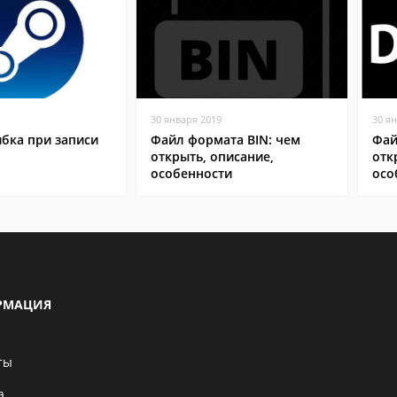
30 января 2019
30 я
бка при записи
Файл формата BIN: чем
Фай
открыть, описание,
отк
особенности
осо
РМАЦИЯ
ты
а