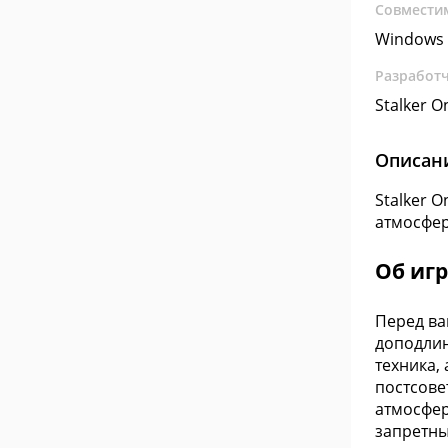
Совмести
Windows 
Разработ
Stalker O
Описан
Stalker O
атмосфер
Об иг
Перед ва
доподлин
техника,
постсове
атмосфер
запретны