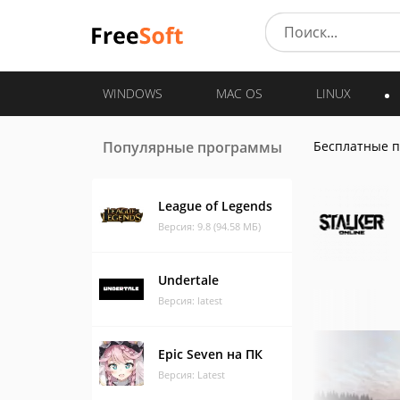
WINDOWS
MAC OS
LINUX
Популярные программы
Бесплатные 
League of Legends
Версия: 9.8 (94.58 МБ)
Undertale
Версия: latest
Epic Seven на ПК
Версия: Latest