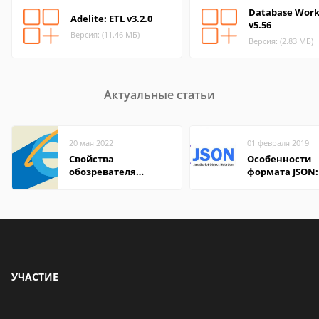
Database Wor
Adelite: ETL v3.2.0
v5.56
Версия: (11.46 МБ)
Версия: (2.83 МБ)
Актуальные статьи
20 мая 2022
01 февраля 2019
Свойства
Особенности
обозревателя
формата JSON:
Internet Explorer где
удобно открыт
находится
компьютере и
онлайн
УЧАСТИЕ