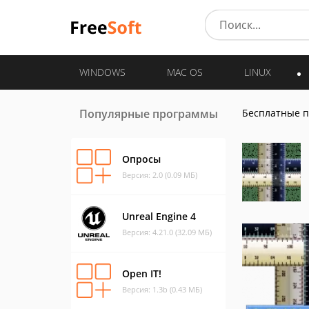
WINDOWS
MAC OS
LINUX
Популярные программы
Бесплатные 
Опросы
Версия: 2.0 (0.09 МБ)
Unreal Engine 4
Версия: 4.21.0 (32.09 МБ)
Open IT!
Версия: 1.3b (0.43 МБ)