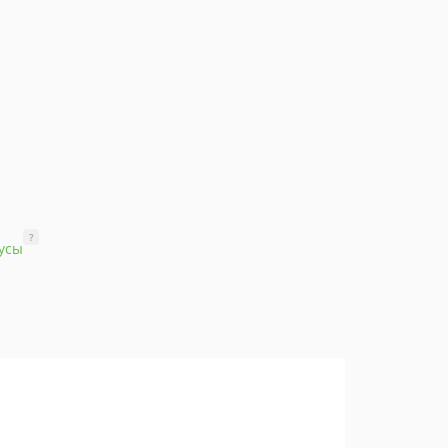
?
усы