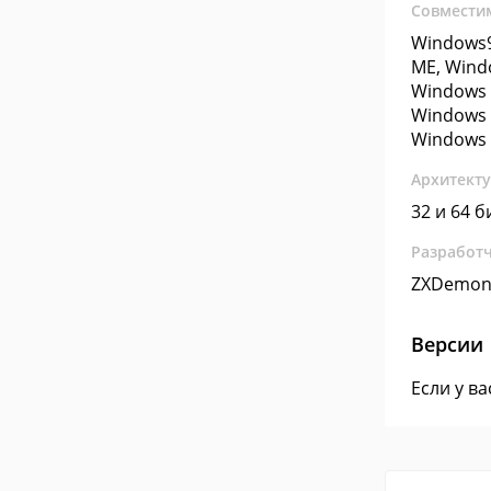
Совмести
Windows9
ME, Wind
Windows 
Windows 
Windows 
Архитект
32 и 64 б
Разработ
ZXDemo
Версии
Если у в