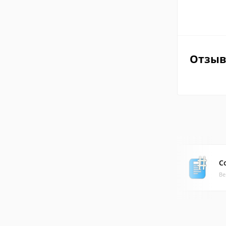
Отзы
C
Ве