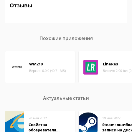
Отзывы
Похожие приложения
WM210
LineRes
Версия: 0.0.0 (40.71 МБ)
Версия: 2.00 bet (9
Актуальные статьи
20 мая 2022
19 мая 2022
Свойства
Steam: ошибка
обозревателя
записи на дис