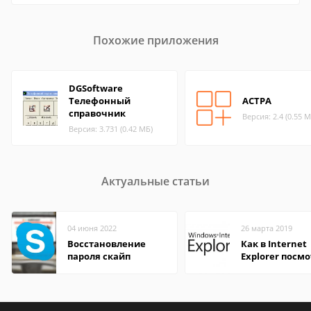
Похожие приложения
DGSoftware
Телефонный
АСТРА
справочник
Версия: 2.4 (0.55 М
Версия: 3.731 (0.42 МБ)
Актуальные статьи
04 июня 2022
26 марта 2019
Восстановление
Как в Internet
пароля скайп
Explorer посм
пароль и сохр
его?