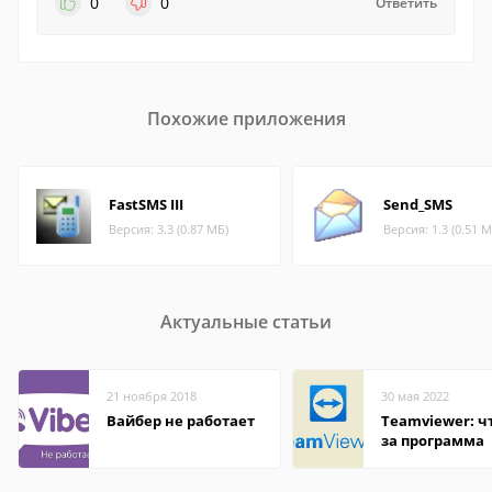
0
0
Ответить
Похожие приложения
FastSMS III
Send_SMS
Версия: 3.3 (0.87 МБ)
Версия: 1.3 (0.51 М
Актуальные статьи
21 ноября 2018
30 мая 2022
Вайбер не работает
Teamviewer: чт
за программа