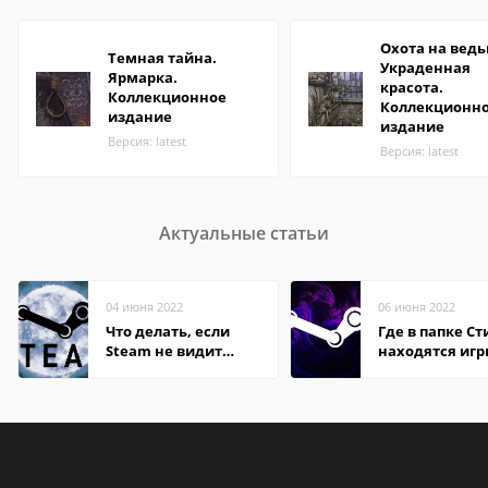
Охота на ведь
Темная тайна.
Украденная
Ярмарка.
красота.
Коллекционное
Коллекционн
издание
издание
Версия: latest
Версия: latest
Актуальные статьи
04 июня 2022
06 июня 2022
Что делать, если
Где в папке С
Steam не видит
находятся иг
установленную игру