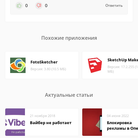
0
0
Ответить
Похожие приложения
SketchUp Mak
FotoSketcher
Версия: 17.2.255 (1
Версия: 3.80 (10.5 МБ)
МБ)
Актуальные статьи
21 ноября 2018
04 июня 2022
Вайбер не работает
Блокировка
рекламы в Оп