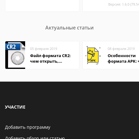
Версия: 1.6.0 (79.5
Актуальные статьи
05 февраля 2019
08 февраля 2019
Файл формата CR2:
Особенности
чем открыть,
формата APK:
описание,
открыть файл 
особенности
компьютере и
Андроид-смар
УЧАСТИЕ
Добавить программу
Добавить обзор или статью