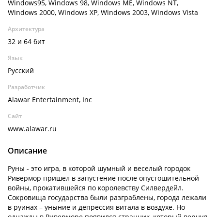
Windows95, Windows 98, Windows ME, Windows NT,
Windows 2000, Windows XP, Windows 2003, Windows Vista
Архитектура
32 и 64 бит
Язык
Русский
Разработчик
Alawar Entertainment, Inc
Сайт
www.alawar.ru
Описание
Руны - это игра, в которой шумный и веселый городок
Ривермор пришел в запустение после опустошительной
войны, прокатившейся по королевству Силвердейл.
Сокровища государства были разграблены, города лежали
в руинах – уныние и депрессия витала в воздухе. Но
однажды в Риверморе появился странник, который вернул