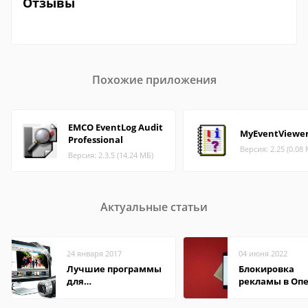
Отзывы
Похожие приложения
EMCO EventLog Audit
MyEventViewe
Professional
Версия: 2.25 (0.08
Версия: 2.3.5 (14.24 МБ)
Актуальные статьи
24 января 2017
04 июня 2022
Лучшие программы
Блокировка
для
рекламы в Оп
редактирования
видео: подробные