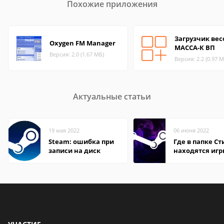
Похожие приложения
Загрузчик вес
Oxygen FM Manager
МАССА-К ВП
Версия: 2.0 (1.67 МБ)
Версия: 2.2 (0.97 М
Актуальные статьи
19 мая 2022
06 июня 2022
Steam: ошибка при
Где в папке С
записи на диск
находятся иг