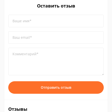
Оставить отзыв
Ваше имя*
Ваш email*
Комментарий*
Отправить отзыв
Отзывы