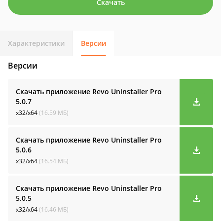
Скачать
Характеристики
Версии
Версии
Скачать приложение Revo Uninstaller Pro
5.0.7
x32/x64
(16.59 МБ)
Скачать приложение Revo Uninstaller Pro
5.0.6
x32/x64
(16.54 МБ)
Скачать приложение Revo Uninstaller Pro
5.0.5
x32/x64
(16.46 МБ)