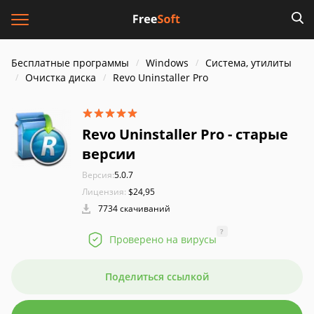
Бесплатные программы
Windows
Система, утилиты
Очистка диска
Revo Uninstaller Pro
Revo Uninstaller Pro - старые
версии
Версия:
5.0.7
Лицензия:
$24,95
7734 скачиваний
?
Проверено на вирусы
Поделиться ссылкой