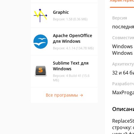
Graphic
Версия
Версия: 1.58 (0.36 МБ)
последн
Apache OpenOffice
Совмести
для Windows
Windows 
Версия: 4.1.14 (134.78 МБ)
Windows 
Sublime Text для
Архитект
Windows
32 и 64 б
Версия: 4 Build 41 (15.6
МБ)
Разработ
MaxProga
Все программы →
Описан
ReplaceS
строчку: