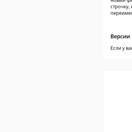
новый фа
строчку,
переимен
Версии
Если у в