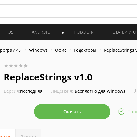
IOS
ANDROID
НОВОСТИ
СТАТЬИ И 
программы
Windows
Офис
Редакторы
ReplaceStrings 
ReplaceStrings v1.0
Версия:
последняя
Лицензия:
Бесплатно для Windows
Скачать
Про
стики
Версии