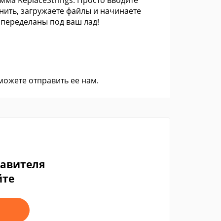
мма ReplaceStrings. Просто вводите
енить, загружаете файлы и начинаете
 переделаны под ваш лад!
 можете
отправить ее нам
.
тавителя
йте