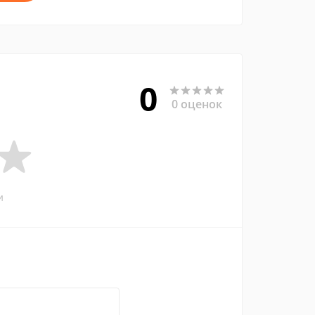
0
0 оценок
и