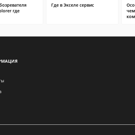
бозревателя
Где в Экселе сервис
Осо
plorer где
чем
ком
РМАЦИЯ
ты
а