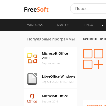
WINDOWS
MAC OS
LINUX
Популярные программы
Бесплатные 
Microsoft Office
2010
Версия: после
LibreOffice Windows
Версия: 25.8.1 (348.54 МБ)
Microsoft Office
Версия: 2016
Характери