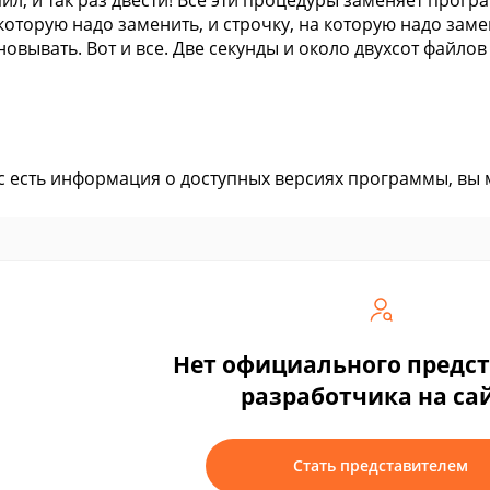
йл, и так раз двести! Все эти процедуры заменяет програ
 которую надо заменить, и строчку, на которую надо зам
овывать. Вот и все. Две секунды и около двухсот файлов
ас есть информация о доступных версиях программы, вы
Нет официального предс
разработчика на са
Стать представителем