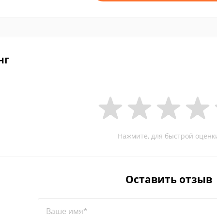
нг
Нажмите, для быстрой оценк
Оставить отзыв
Ваше имя*