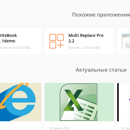
Похожие приложения
riteBook
Multi Replace Pro
1.1demo
2.2
рсия: посл (0.23 МБ)
Версия: 2.3 (0.96 МБ)
Актуальные статьи
03 июня 2022
01 ф