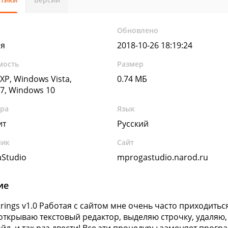
Обновлено
яя
2018-10-26 18:19:24
мость
Размер
XP, Windows Vista,
0.74 МБ
7, Windows 10
ура
Язык
ит
Русский
чик
Сайт
Studio
mprogastudio.narod.ru
ие
trings v1.0 Работая с сайтом мне очень часто приходитьс
 открываю текстовый редактор, выделяю строчку, удаляю