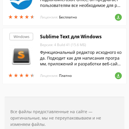
пользователям все необходимое для раб
оты с электронными документами....
★
★
★
★
★
★
★
★
★
★
Лицензия:
Бесплатно
Sublime Text для Windows
Windows
Версия: 4 Build 41 (15.6 МБ)
Функциональный редактор исходного ко
да. Подходит как для написания програ
мм, приложений и разработки веб-сайто
в.
★
★
★
★
★
★
★
★
★
★
Лицензия:
Платно
Все файлы предоставленные на сайте —
оригинальные, мы не переупаковываем и не
изменяем файлы.