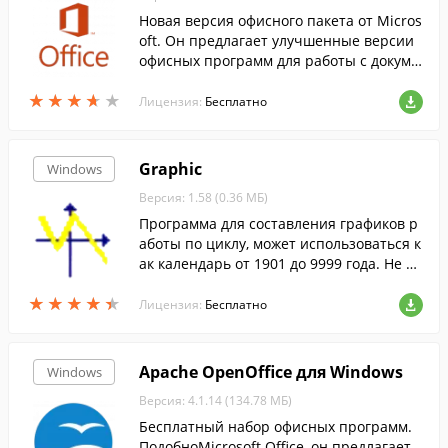
Новая версия офисного пакета от Micros
oft. Он предлагает улучшенные версии
офисных программ для работы с докуме
нтами, таблицами, презентациями, база
★
★
★
★
★
★
★
★
★
★
ми данных и т.д.
Лицензия:
Бесплатно
Graphic
Windows
Версия: 1.58 (0.36 МБ)
Программа для составления графиков р
аботы по циклу, может использоваться к
ак календарь от 1901 до 9999 года. Не тр
ебует инсталляции.
★
★
★
★
★
★
★
★
★
★
Лицензия:
Бесплатно
Apache OpenOffice для Windows
Windows
Версия: 4.1.14 (134.78 МБ)
Бесплатный набор офисных программ.
ПодобноMicrosoft Office, он предлагает