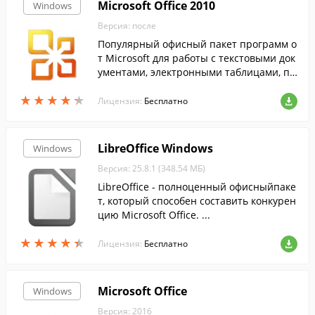
Microsoft Office 2010
Windows
Версия: после
Популярный офисный пакет программ о
т Microsoft для работы с текстовыми док
ументами, электронными таблицами, пр
езентациями и базами данных....
★
★
★
★
★
★
★
★
★
★
Лицензия:
Бесплатно
LibreOffice Windows
Windows
Версия: 25.8.1 (348.54 МБ)
LibreOffice - полноценный офисныйпаке
т, который способен составить конкурен
цию Microsoft Office. ...
★
★
★
★
★
★
★
★
★
★
Лицензия:
Бесплатно
Microsoft Office
Windows
Версия: 2016