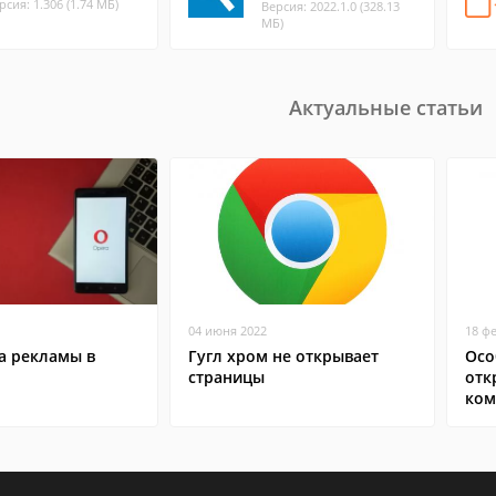
рсия: 1.306 (1.74 МБ)
Версия: 2022.1.0 (328.13
МБ)
Актуальные статьи
04 июня 2022
18 ф
а рекламы в
Гугл хром не открывает
Осо
страницы
отк
ком