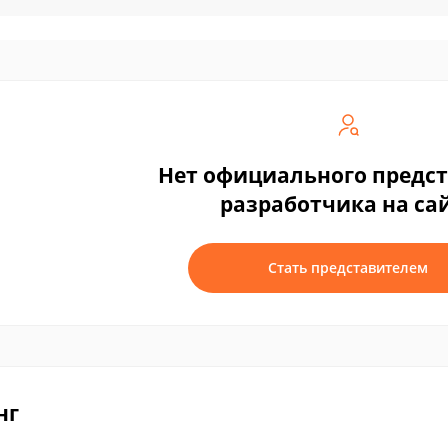
Нет официального предс
разработчика на са
Стать представителем
нг