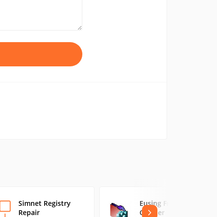
Simnet Registry
Eusing Free Registry
Repair
Cleaner