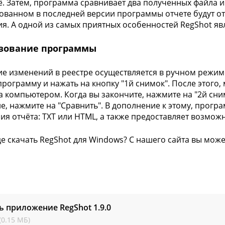
ё. Затем, программа сравнивает два полученных файла и
ванном в последней версии программы отчете будут о
я. А одной из самых приятных особенностей RegShot явл
зование программы
е изменений в реестре осуществляется в ручном режиме
программу и нажать на кнопку "1й снимок". После этог
а компьютером. Когда вы закончите, нажмите на "2й сни
е, нажмите на "Сравнить". В дополнение к этому, прогр
ия отчёта: TXT или HTML, а также предоставляет возмож
де скачать RegShot для Windows? С нашего сайта вы мож
ь приложение RegShot
1.9.0
(0.15 МБ)