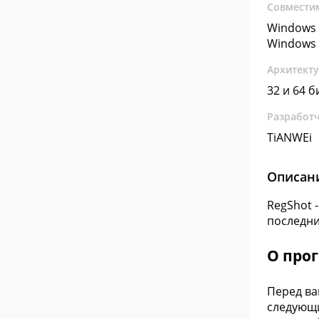
Совмести
Windows 
Windows 
Архитект
32 и 64 б
Разработ
TiANWEi
Описан
RegShot 
последни
О про
Перед ва
следующи