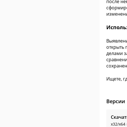
после не
сформиро
изменени
Исполь
Выявлени
открыть 
делами з
сравнени
сохранен
Ищете, г
Версии
Скачат
x32/x64