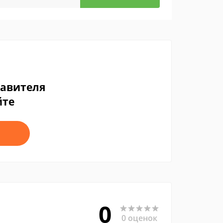
тавителя
йте
0
0 оценок