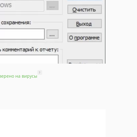
?
верено на вирусы