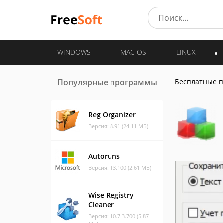
WINDOWS
MAC OS
LINUX
Популярные программы
Бесплатные 
Reg Organizer
Версия: 8.91 (24.11 МБ)
Autoruns
Версия: 13.100 (2.61 МБ)
Wise Registry
Cleaner
Версия: 10.7.3.700 (5.87