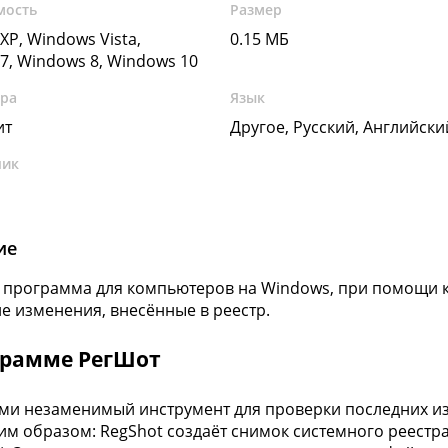
мость
Размер
XP, Windows Vista,
0.15 МБ
7, Windows 8, Windows 10
ура
Язык
ит
Другое, Русский, Английск
чик
ие
- программа для компьютеров на Windows, при помощи 
е изменения, внесённые в реестр.
грамме РегШот
ми незаменимый инструмент для проверки последних из
м образом: RegShot создаёт снимок системного реестра 