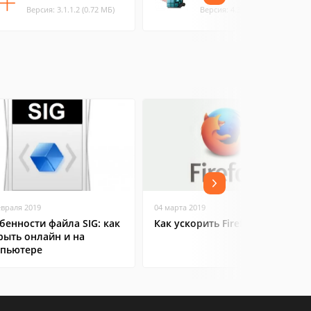
Версия: 3.1.1.2 (0.72 МБ)
Версия: 4.3 (0.94 МБ)
евраля 2019
04 марта 2019
бенности файла SIG: как
Как ускорить Firefox
рыть онлайн и на
пьютере