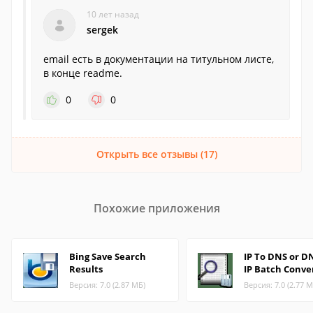
10 лет назад
sergek
email есть в документации на титульном листе,
в конце readme.
0
0
Открыть все отзывы (17)
Похожие приложения
Bing Save Search
IP To DNS or D
Results
IP Batch Conve
Версия: 7.0 (2.87 МБ)
Версия: 7.0 (2.77 М