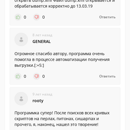
открыть dump.xml Файл dump.xml открывается и
обрабатывается корректно до 13.03.19
0
0
Ответить
8 лет назад
GENERAL
Огромное спасибо автору, программа очень
помогла в процессе автоматизации получения
выгрузки.[:+5:]
0
0
Ответить
9 лет назад
rooty
Программка супер! После поисков всех кривых
скриптов на перлах, питонах, сишарпах и
прочего, я, наконец, нашел это творение!