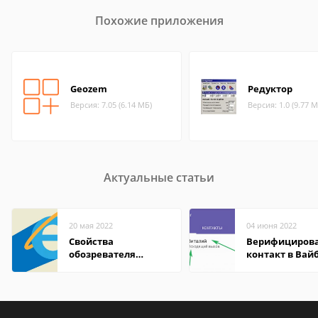
Похожие приложения
Geozem
Редуктор
Версия: 7.05 (6.14 МБ)
Версия: 1.0 (9.77 М
Актуальные статьи
20 мая 2022
04 июня 2022
Свойства
Верифициров
обозревателя
контакт в Вай
Internet Explorer где
что это значит
находится