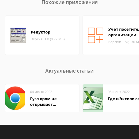
Похожие приложения
Учет посетит
Редуктор
организации
Версия: 1.0 (9.77 МБ)
Версия: 1.8 (9.36 М
Актуальные статьи
04 июня 2022
03 июня 2022
Гугл хром не
Где в Экселе с
открывает
страницы