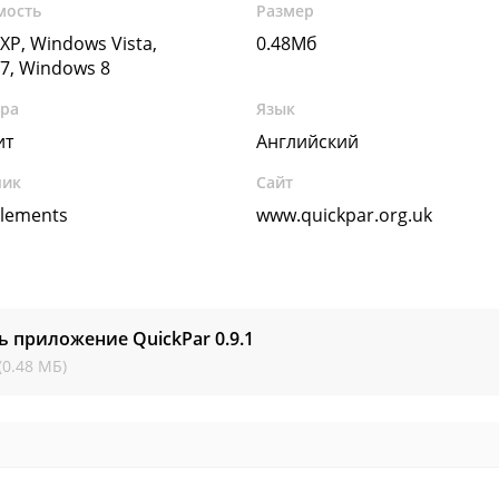
мость
Размер
XP, Windows Vista,
0.48Мб
7, Windows 8
ура
Язык
ит
Английский
чик
Сайт
Clements
www.quickpar.org.uk
ь приложение QuickPar
0.9.1
(0.48 МБ)