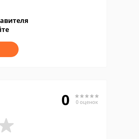
тавителя
йте
0
0 оценок