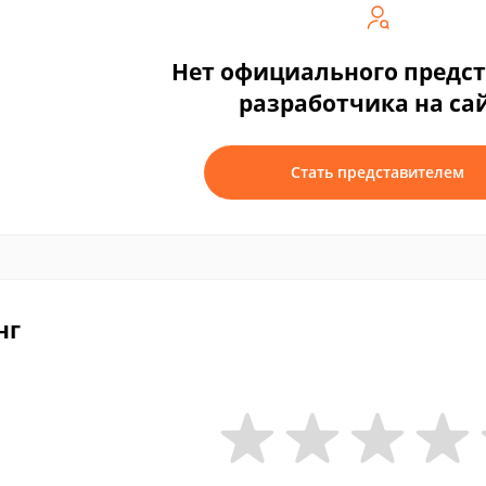
Нет официального предс
разработчика на са
Стать представителем
нг