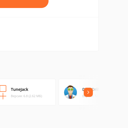
TuneJack
Disk Drill
Версия: 6.8 (2.62 МБ)
Версия: 5.0 (19.08 МБ)