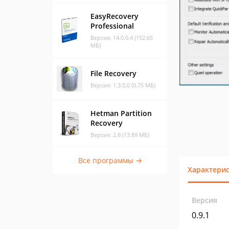
EasyRecovery
Professional
Версия: 14.0.0.4 (152.65
МБ)
File Recovery
Версия: 1.3.0.0 (0.75 МБ)
Hetman Partition
Recovery
Версия: 2.8 (13.89 МБ)
Все программы →
Характери
Версия
0.9.1