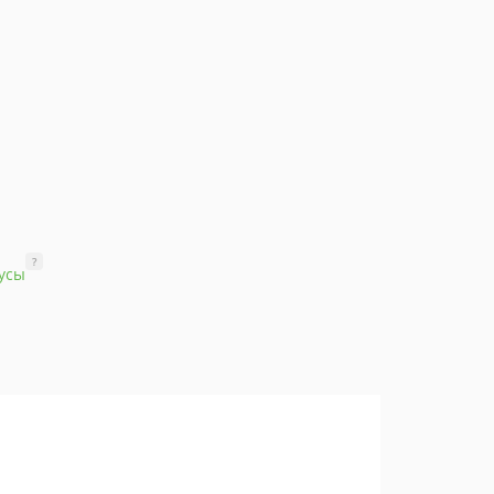
?
усы