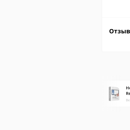
Отзы
H
R
Ве