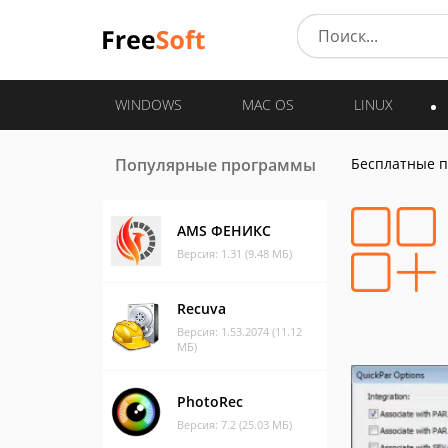
WINDOWS
MAC OS
LINUX
Популярные программы
Бесплатные 
AMS ФЕНИКС
Версия: 1.31 (9.48 МБ)
Recuva
Версия: 1.53.2074 (11.12
МБ)
PhotoRec
Версия: 7.2 (25.03 МБ)