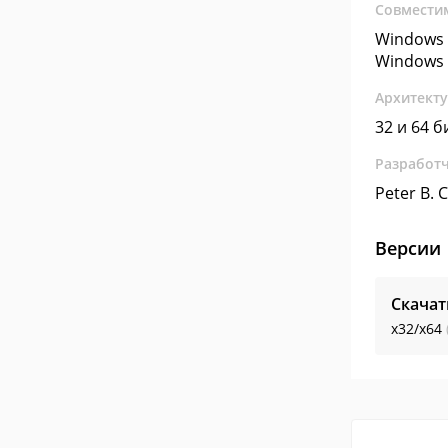
Совмести
Windows 
Windows 
Архитект
32 и 64 б
Разработ
Peter B. 
Версии
Скачат
x32/x64