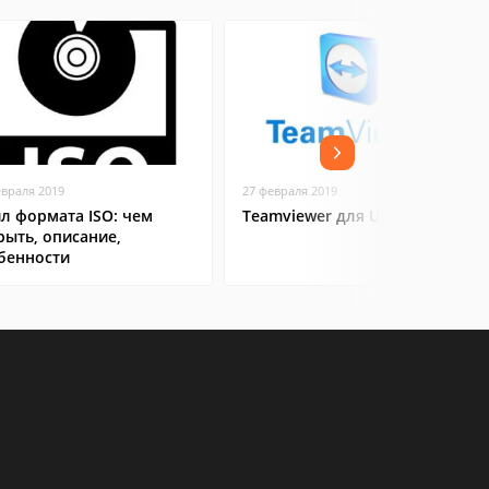
евраля 2019
27 февраля 2019
л формата ISO: чем
Teamviewer для Ubuntu
рыть, описание,
бенности