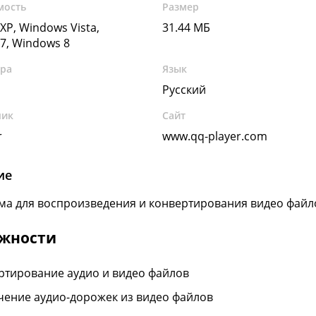
мость
Размер
XP, Windows Vista,
31.44 МБ
7, Windows 8
ура
Язык
Русский
чик
Сайт
r
www.qq-player.com
ие
а для воспроизведения и конвертирования видео файл
жности
ртирование аудио и видео файлов
чение аудио-дорожек из видео файлов