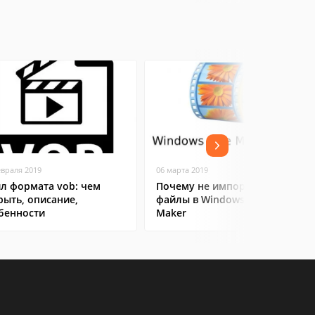
евраля 2019
06 марта 2019
л формата vob: чем
Почему не импортируются
рыть, описание,
файлы в Windows Movie
бенности
Maker