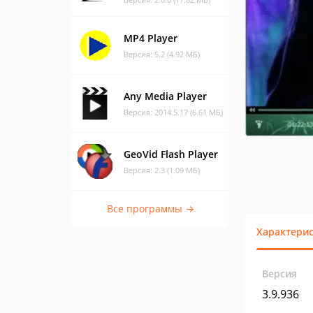
MP4 Player
Версия: 5.2 (4.92 МБ)
Any Media Player
Версия: 2014.5.17 (6.61 МБ)
GeoVid Flash Player
Версия: 2.3 (1.09 МБ)
Все программы →
Характери
Версия
3.9.936