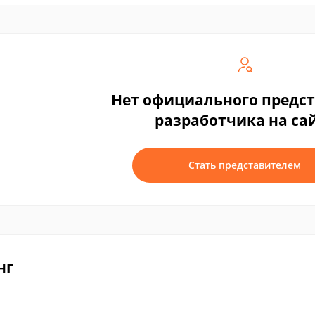
Нет официального предс
разработчика на са
Стать представителем
нг