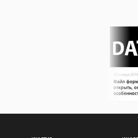
30 января 2019
Файл форм
открыть, о
особеннос