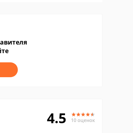
тавителя
йте
4.5
10 оценок