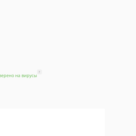
?
верено на вирусы