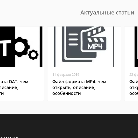
Актуальные статьи
11 февраля 2019
22 ф
ата DAT: чем
Файл формата MP4: чем
Фай
писание,
открыть, описание,
отк
ти
особенности
осо