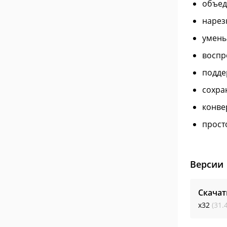
объед
нарез
умень
воспр
подде
сохра
конве
прост
Версии
Скачат
x32
(31.