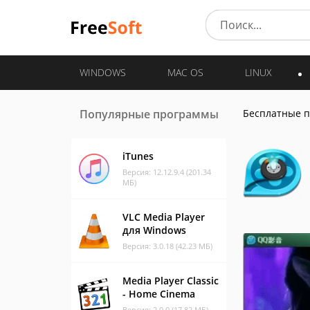
WINDOWS
MAC OS
LINUX
Популярные программы
Бесплатные 
iTunes
Версия: 12.12.9.4 (201.34
МБ)
VLC Media Player
для Windows
Версия: 3.0.18 (42.23 МБ)
Media Player Classic
- Home Cinema
Версия: 2.0.0 (17.82 МБ)