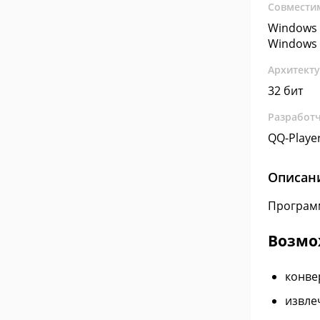
Совмести
Windows 
Windows 
Архитект
32 бит
Разработ
QQ-Playe
Описан
Программ
Возмо
конве
извле