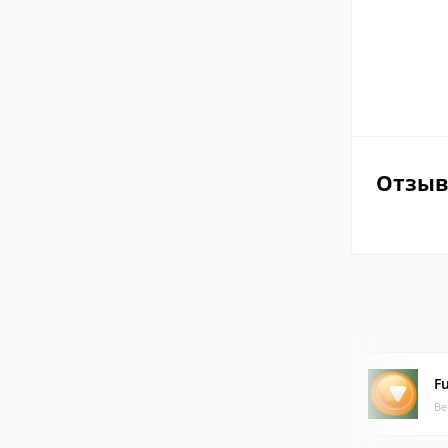
Отзы
Fu
Ве