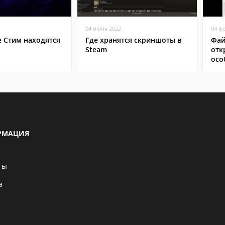
04 июня 2022
04 ф
е Стим находятся
Где хранятся скриншоты в
Фай
Steam
отк
осо
РМАЦИЯ
ты
а