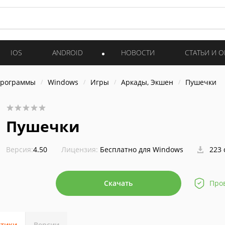
IOS
ANDROID
НОВОСТИ
СТАТЬИ И 
программы
Windows
Игры
Аркады, Экшен
Пушечки
Пушечки
Версия:
4.50
Лицензия:
Бесплатно для Windows
223 
Скачать
Про
стики
Версии