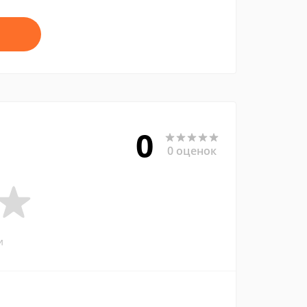
0
0 оценок
и