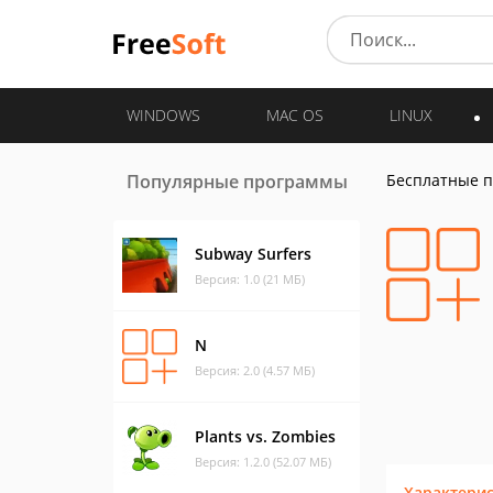
WINDOWS
MAC OS
LINUX
Популярные программы
Бесплатные 
Subway Surfers
Версия: 1.0 (21 МБ)
N
Версия: 2.0 (4.57 МБ)
Plants vs. Zombies
Версия: 1.2.0 (52.07 МБ)
Характери