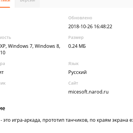
Обновлено
2018-10-26 16:48:22
мость
Размер
XP, Windows 7, Windows 8,
0.24 МБ
10
ура
Язык
ит
Русский
чик
Сайт
micesoft.narod.ru
ие
- это игра-аркада, прототип танчиков, по краям экрана е