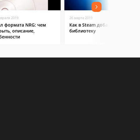
евраля 2019
26 марта 2019
л формата NRG: чем
Как в Steam добавить игру в
рыть, описание,
библиотеку
бенности