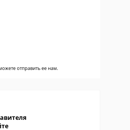
 можете
отправить ее нам
.
тавителя
йте