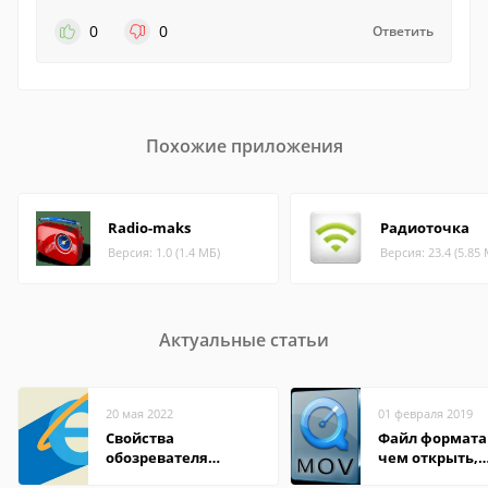
0
0
Ответить
Похожие приложения
Radio-maks
Радиоточка
Версия: 1.0 (1.4 МБ)
Версия: 23.4 (5.85
Актуальные статьи
20 мая 2022
01 февраля 2019
Свойства
Файл формата
обозревателя
чем открыть,
Internet Explorer где
описание,