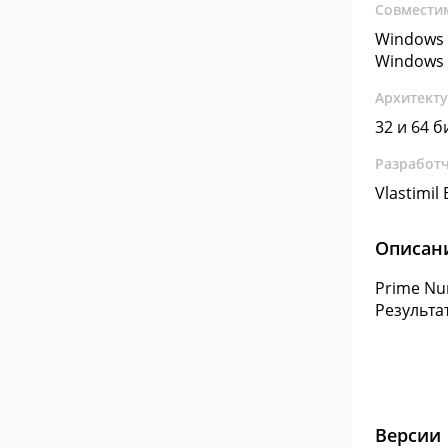
Совмести
Windows 
Windows 
Архитект
32 и 64 б
Разработ
Vlastimil
Описан
Prime Nu
Результа
Версии