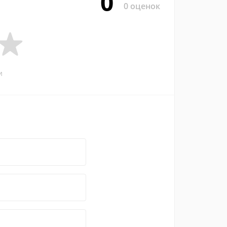
0
0 оценок
и