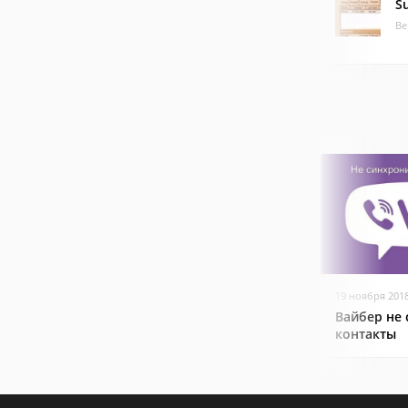
S
Ве
19 ноября 201
Вайбер не
контакты