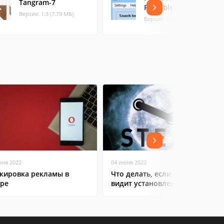
Tangram-7
Portable
Версия: 1.3 (7.79 МБ)
Версия: 2.3 (2.13 МБ)
юня 2022
04 июня 2022
кировка рекламы в
Что делать, если Steam не
ре
видит установленную игру