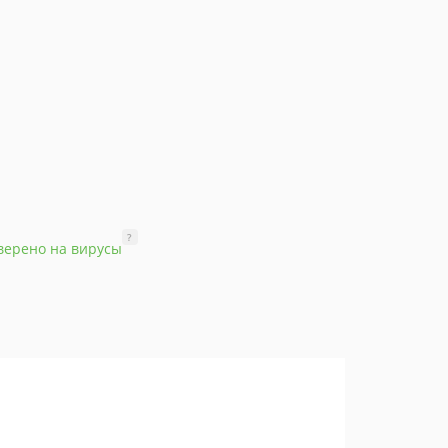
?
верено на вирусы