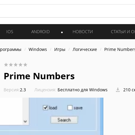
IOS
ANDROID
НОВОСТИ
СТАТЬИ И 
программы
Windows
Игры
Логические
Prime Number
Prime Numbers
Версия:
2.3
Лицензия:
Бесплатно для Windows
210 с