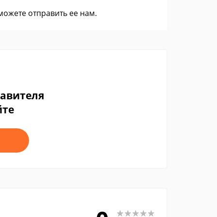
 можете
отправить ее нам
.
тавителя
йте