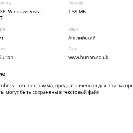
мость
Размер
XP, Windows Vista,
1.59 МБ
7
ура
Язык
ит
Английский
чик
Сайт
 Burian
www.burian.co.uk
ие
mbers - это программа, предназначенная для поиска пр
ты могут быть сохранены в текстовый файл.