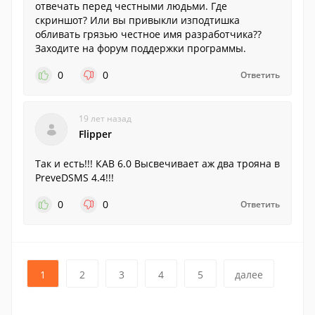
отвечать перед честными людьми. Где
скриншот? Или вы привыкли изподтишка
обливать грязью честное имя разработчика??
Заходите на форум поддержки программы.
0
0
Ответить
19 лет назад
Flipper
Так и есть!!! КАВ 6.0 Высвечивает аж два трояна в
PreveDSMS 4.4!!!
0
0
Ответить
1
2
3
4
5
далее