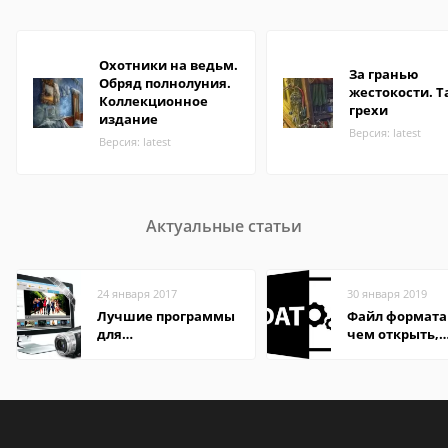
Охотники на ведьм.
За гранью
Обряд полнолуния.
жестокости. 
Коллекционное
грехи
издание
Версия: latest
Версия: latest
Актуальные статьи
24 января 2017
30 января 2019
Лучшие программы
Файл формата
для
чем открыть,
редактирования
описание,
видео: подробные
особенности
обзоры