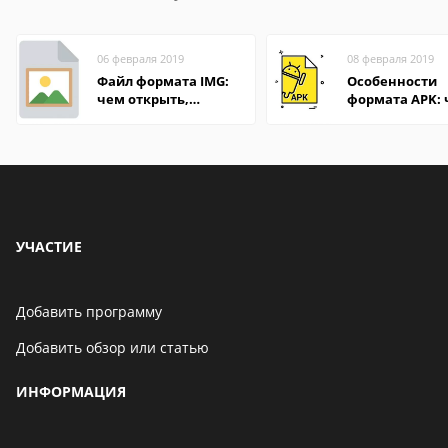
06 февраля 2019
08 февраля 2019
Файл формата IMG:
Особенности
чем открыть,
формата APK:
описание,
открыть файл 
особенности
компьютере и
Андроид-смар
УЧАСТИЕ
Добавить программу
Добавить обзор или статью
ИНФОРМАЦИЯ