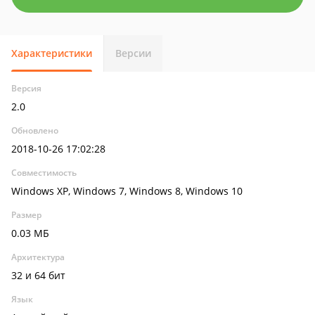
Характеристики
Версии
Версия
2.0
Обновлено
2018-10-26 17:02:28
Совместимость
Windows XP, Windows 7, Windows 8, Windows 10
Размер
0.03 МБ
Архитектура
32 и 64 бит
Язык