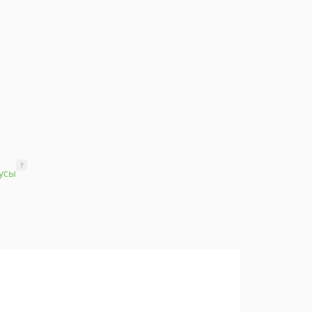
?
усы