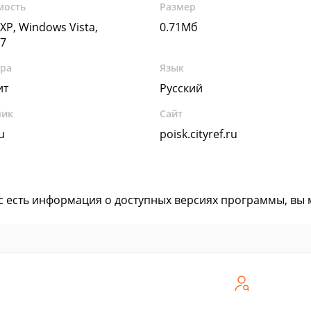
мость
Размер
XP, Windows Vista,
0.71Мб
7
ура
Язык
ит
Русский
чик
Сайт
u
poisk.cityref.ru
ас есть информация о доступных версиях программы, вы