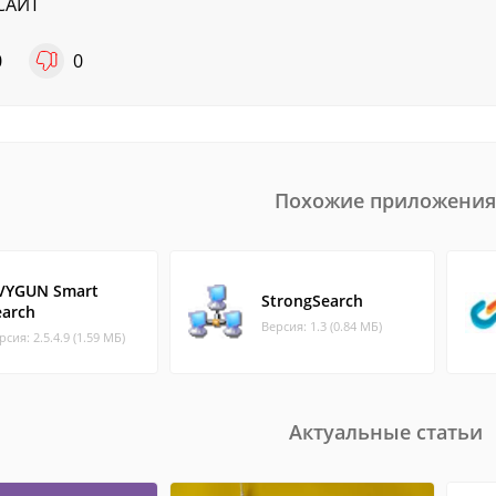
САЙТ
0
0
Похожие приложения
VYGUN Smart
StrongSearch
earch
Версия: 1.3 (0.84 МБ)
рсия: 2.5.4.9 (1.59 МБ)
Актуальные статьи