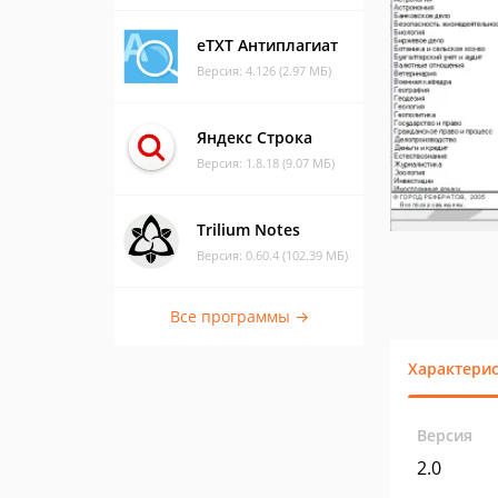
eTXT Антиплагиат
Версия: 4.126 (2.97 МБ)
Яндекс Строка
Версия: 1.8.18 (9.07 МБ)
Trilium Notes
Версия: 0.60.4 (102.39 МБ)
Все программы →
Характери
Версия
2.0