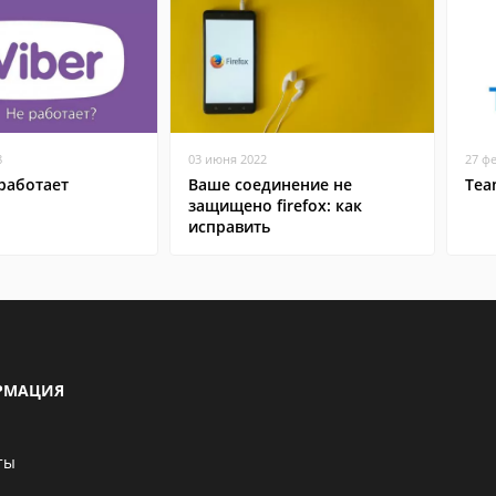
8
03 июня 2022
27 ф
работает
Ваше соединение не
Tea
защищено firefox: как
исправить
РМАЦИЯ
ты