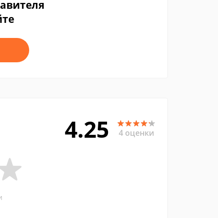
тавителя
йте
4.25
4 оценки
и