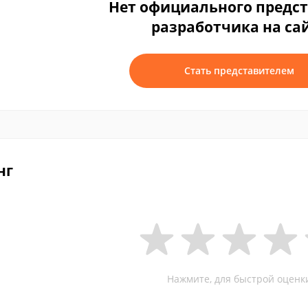
Нет официального предс
разработчика на са
Стать представителем
нг
Нажмите, для быстрой оценк