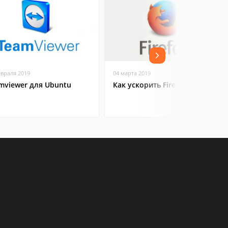
евраля 2019
04 марта 2019
mviewer для Ubuntu
Как ускорить Firefox