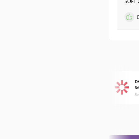
SOFT 
D
S
Ве