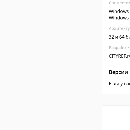
Совмести
Windows 
Windows 
Архитект
32 и 64 б
Разработ
CITYREF.r
Версии
Если у в