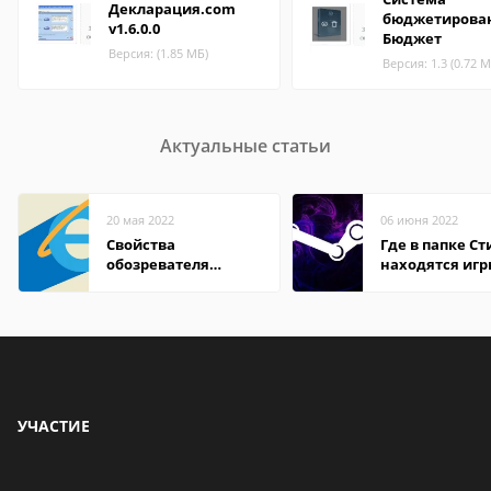
Декларация.com
бюджетирова
v1.6.0.0
Бюджет
Версия: (1.85 МБ)
Версия: 1.3 (0.72 М
Актуальные статьи
20 мая 2022
06 июня 2022
Свойства
Где в папке С
обозревателя
находятся иг
Internet Explorer где
находится
УЧАСТИЕ