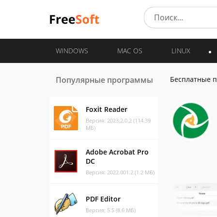
WINDOWS
MAC OS
LINUX
Популярные программы
Бесплатные 
Foxit Reader
Версия: 2023.2.0.2 (114.39
МБ)
Adobe Acrobat Pro
DC
Версия: 2022.001.2 (1.2 МБ)
PDF Editor
Версия: 5.5 (8.6 МБ)