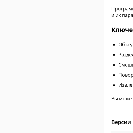
Программ
и их пар
Ключе
Объед
Разде
Смеши
Повор
Извле
Вы может
Версии