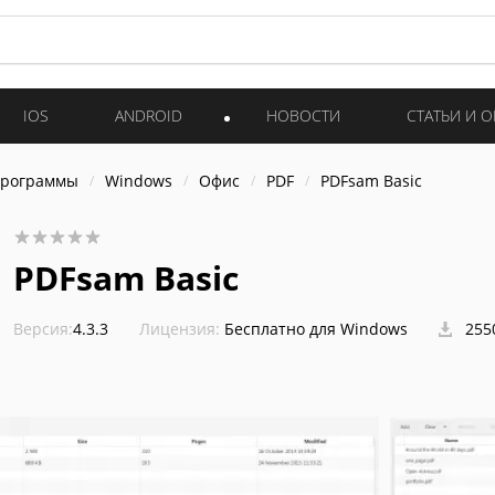
IOS
ANDROID
НОВОСТИ
СТАТЬИ И 
программы
Windows
Офис
PDF
PDFsam Basic
PDFsam Basic
Версия:
4.3.3
Лицензия:
Бесплатно для Windows
255