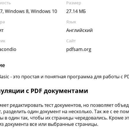
мость
Размер
7, Windows 8, Windows 10
27.14 МБ
ура
Язык
ит
Английский
чик
Сайт
acondio
pdfsam.org
ие
asic - это простая и понятная программа для работы с P
уляции с PDF документами
меет редактировать тест документов, но позволяет объед
, разделить один документ на несколько. Так же с ее 
ы в один так, чтобы их страницы чередовались. Кроме эт
из документа все или выбранные страницы.