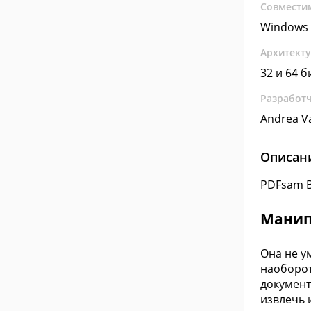
Совмести
Windows 
Архитект
32 и 64 б
Разработ
Andrea V
Описан
PDFsam B
Манип
Она не у
наоборот
документ
извлечь 