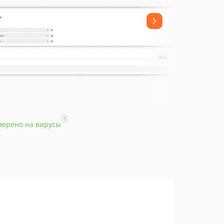
?
верено на вирусы