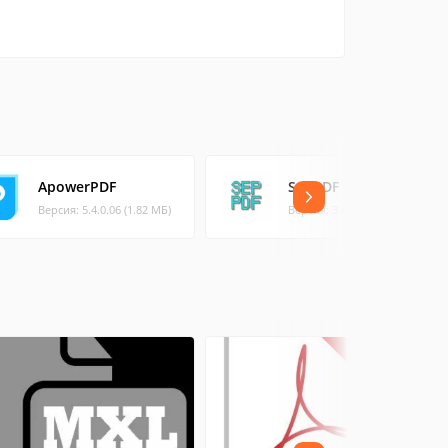
ApowerPDF
SepPDF
Версия: 5.4.0.06 (1.82 МБ)
Версия: 3.47 (0.21 МБ)