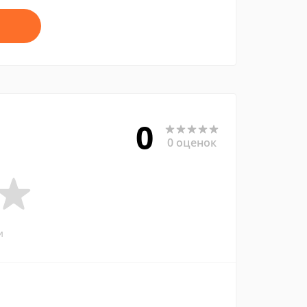
0
0 оценок
и