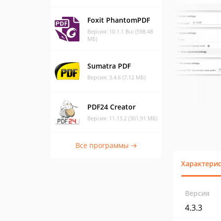
Foxit PhantomPDF
Версия: 10.1.1 Bui (598.48
МБ)
Sumatra PDF
Версия: 3.4.6 (7.12 МБ)
PDF24 Creator
Версия: 11.13.2 (301.91 МБ)
Все программы →
Характери
Версия
4.3.3