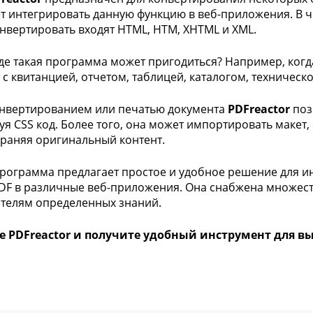
т интегрировать данную функцию в веб-приложения. В 
нвертировать входят HTML, HTM, XHTML и XML.
где такая программа может пригодиться? Например, когд
 с квитанцией, отчетом, таблицей, каталогом, техническо
нвертированием или печатью документа
PDFreactor
поз
уя CSS код. Более того, она может импортировать макет,
храняя оригинальный контент.
рограмма предлагает простое и удобное решение для и
DF в различные веб-приложения. Она снабжена множеств
телям определенных знаний.
е PDFreactor и получите удобный инструмент для 