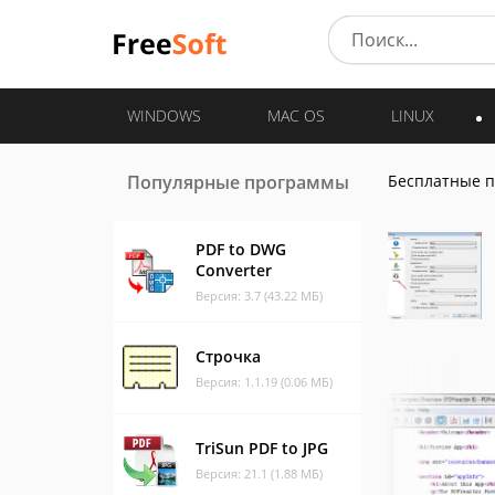
WINDOWS
MAC OS
LINUX
Популярные программы
Бесплатные 
PDF to DWG
Converter
Версия: 3.7 (43.22 МБ)
Строчка
Версия: 1.1.19 (0.06 МБ)
TriSun PDF to JPG
Версия: 21.1 (1.88 МБ)