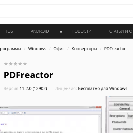
IOS
ANDROID
НОВОСТИ
СТАТЬИ И 
программы
Windows
Офис
Конверторы
PDFreactor
PDFreactor
Версия:
11.2.0 (12902)
Лицензия:
Бесплатно для Windows