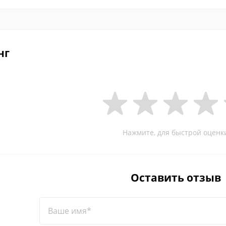
нг
Нажмите, для быстрой оценк
Оставить отзыв
Ваше имя*