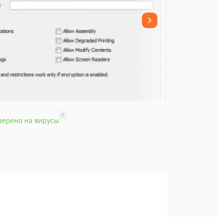
?
верено на вирусы