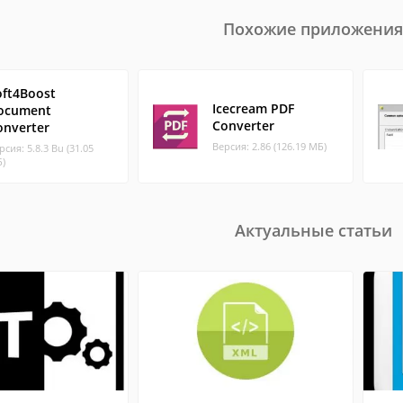
Похожие приложения
oft4Boost
Icecream PDF
ocument
Converter
onverter
Версия: 2.86 (126.19 МБ)
рсия: 5.8.3 Bu (31.05
)
Актуальные статьи