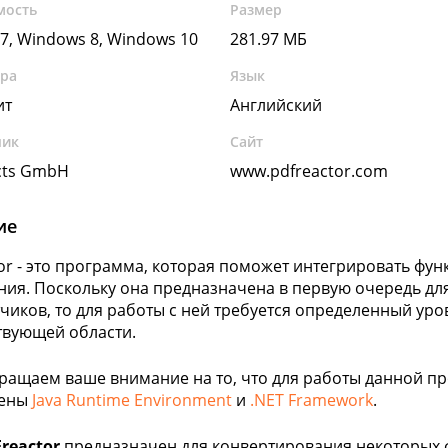
мость
Размер
7, Windows 8, Windows 10
281.97 МБ
ура
Язык
ит
Английский
чик
Сайт
cts GmbH
www.pdfreactor.com
ие
or - это программа, которая поможет интегрировать фу
ия. Поскольку она предназначена в первую очередь для
чиков, то для работы с ней требуется определенный уро
твующей области.
ращаем ваше внимание на то, что для работы данной 
лены
Java Runtime Environment
и
.NET Framework
.
reactor
предназначен для конвертирования некоторых ф