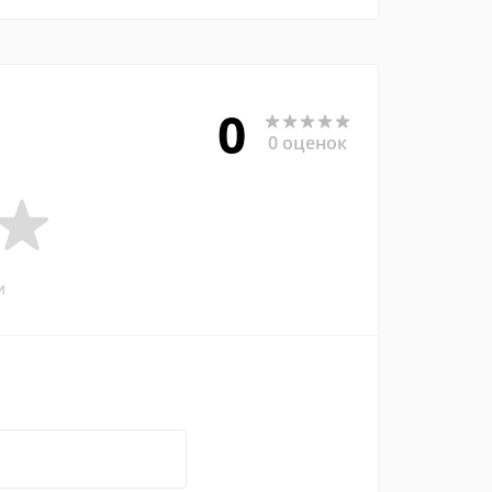
0
0 оценок
и