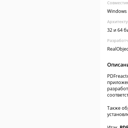
Совмести
Windows 
Архитект
32 и 64 б
Разработ
RealObje
Описан
PDFreact
приложен
разработ
соответс
Также об
установ
Итак,
PDF