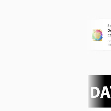
S
D
C
Ве
МБ