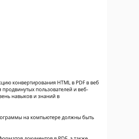
нкцию конвертирования HTML в PDF в веб
 продвинутых пользователей и веб-
вень навыков и знаний в
программы на компьютере должны быть
орматов документов в PDF, а также