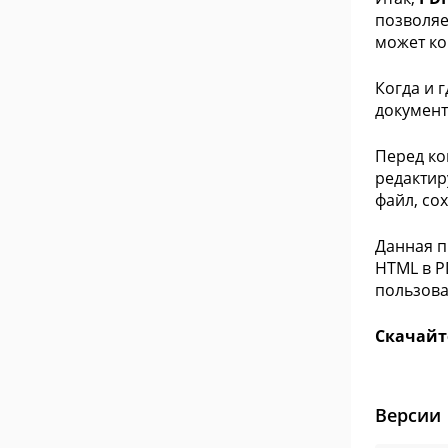
позволяе
может ко
Когда и 
документ
Перед ко
редактир
файл, со
Данная п
HTML в P
пользова
Скачайт
Версии