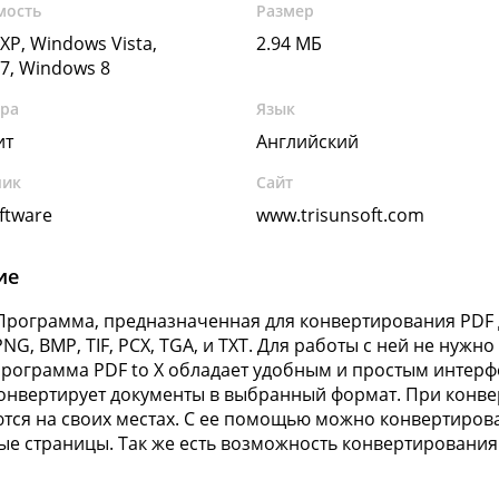
мость
Размер
XP, Windows Vista,
2.94 МБ
7, Windows 8
ура
Язык
ит
Английский
чик
Сайт
ftware
www.trisunsoft.com
ие
 Программа, предназначенная для конвертирования PDF 
 PNG, BMP, TIF, PCX, TGA, и TXT. Для работы с ней не нуж
Программа PDF to X обладает удобным и простым интерф
онвертирует документы в выбранный формат. При конве
тся на своих местах. С ее помощью можно конвертирова
е страницы. Так же есть возможность конвертировани