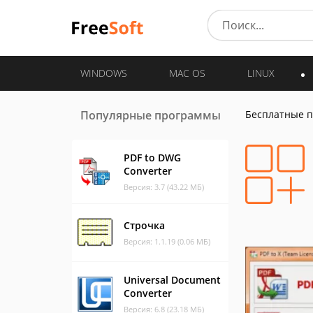
WINDOWS
MAC OS
LINUX
Популярные программы
Бесплатные 
PDF to DWG
Converter
Версия: 3.7 (43.22 МБ)
Строчка
Версия: 1.1.19 (0.06 МБ)
Universal Document
Converter
Версия: 6.8 (23.18 МБ)