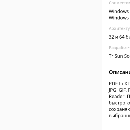
Совмести
Windows 
Windows 
Архитект
32 и 64 б
Разработ
TriSun So
Описан
PDF to X
JPG, GIF,
Reader. 
быстро к
сохраняю
выбранны