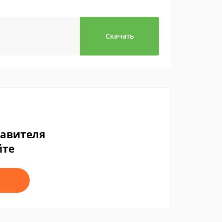
Скачать
тавителя
йте