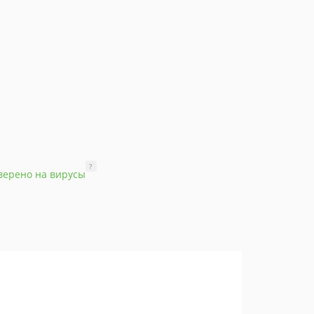
?
верено на вирусы