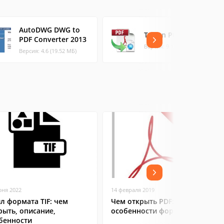
AutoDWG DWG to
TriSun PDF to HTML
PDF Converter 2013
Версия: 9.1 Buil (1.73 МБ)
Версия: 4.6 (19.52 МБ)
юня 2022
14 февраля 2019
л формата TIF: чем
Чем открыть PDF:
рыть, описание,
особенности формата
бенности