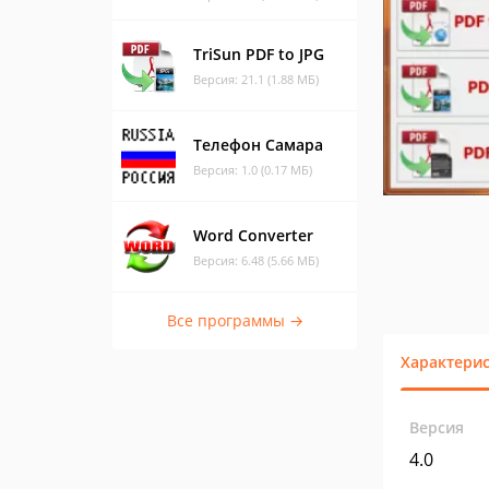
TriSun PDF to JPG
Версия: 21.1 (1.88 МБ)
Телефон Самара
Версия: 1.0 (0.17 МБ)
Word Converter
Версия: 6.48 (5.66 МБ)
Все программы →
Характери
Версия
4.0