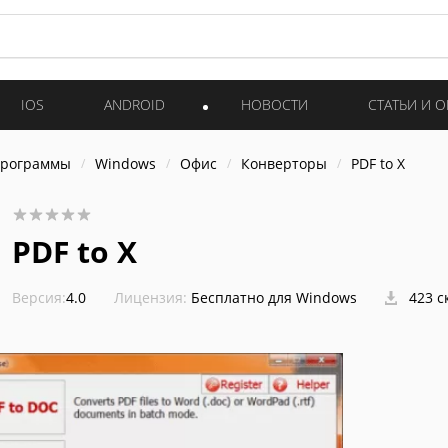
IOS
ANDROID
НОВОСТИ
СТАТЬИ И 
программы
Windows
Офис
Конверторы
PDF to X
PDF to X
Версия:
4.0
Лицензия:
Бесплатно для Windows
423 с