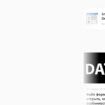
S
D
Ве
30 января 2019
Файл форм
открыть, о
особеннос