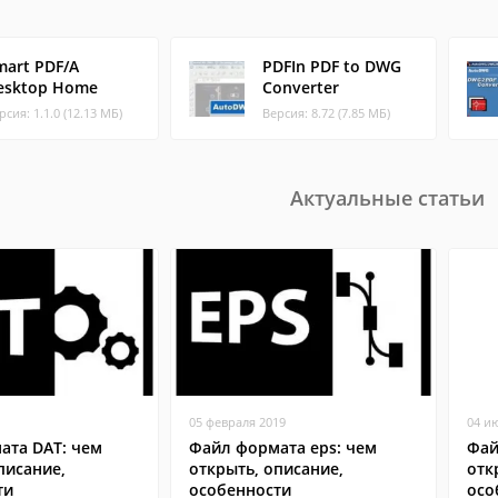
mart PDF/A
PDFIn PDF to DWG
esktop Home
Converter
рсия: 1.1.0 (12.13 МБ)
Версия: 8.72 (7.85 МБ)
Актуальные статьи
05 февраля 2019
04 и
ата DAT: чем
Файл формата eps: чем
Фай
писание,
открыть, описание,
отк
ти
особенности
осо