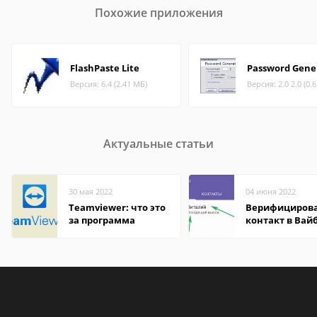
Похожие приложения
FlashPaste Lite
Password Gene
Версия: 6.4 (2.41 МБ)
Версия: 2.0 2.0 (0.
Актуальные статьи
30 мая 2022
04 июня 2022
Teamviewer: что это
Верифициров
за программа
контакт в Вай
что это значит