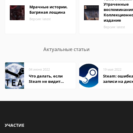
Утраченные
Мрачные истории.
воспоминания
Багряная лощина
Коллекционн
Версия: latest
издание
Версия: latest
Актуальные статьи
04 июня 2022
19 мая 2022
Что делать, если
Steam: ошибка
Steam не видит
записи на дис
установленную игру
УЧАСТИЕ