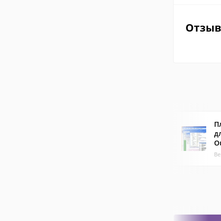
Отзы
П
д
O
Ве