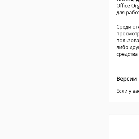
Office O
для рабо
Среди от
просмотр
пользова
либо дру
средства
Версии
Если у в