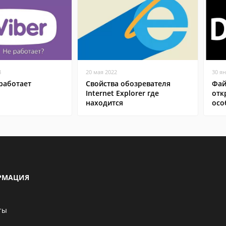
8
20 мая 2022
30 я
работает
Свойства обозревателя
Фай
Internet Explorer где
отк
находится
осо
РМАЦИЯ
ты