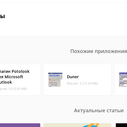
вы
Похожие приложения
лагин Potolook
ля Microsoft
Duner
utlook
Версия: 3.2 (1.29 МБ)
рсия: 5.0 (3.85 МБ)
Актуальные статьи