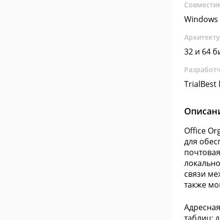
Совмести
Windows 
Архитект
32 и 64 б
Разработ
TrialBest 
Описан
Office O
для обес
почтовая
локально
связи ме
также мо
Адресная
таблиц: 