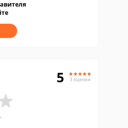
тавителя
йте
5
3 оценки
и