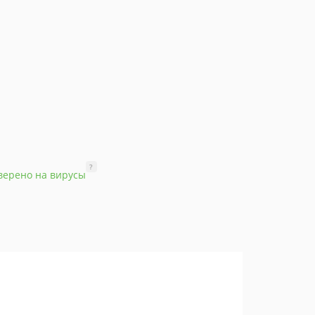
?
верено на вирусы