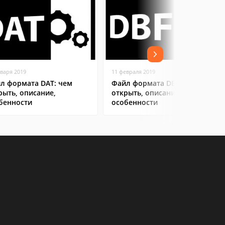
нваря 2019
11 февраля 2019
л формата DAT: чем
Файл формата DBF: чем
рыть, описание,
открыть, описание,
бенности
особенности