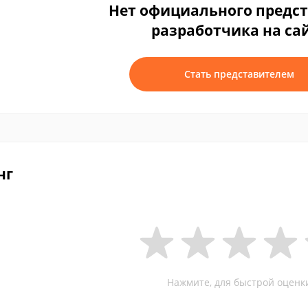
Нет официального предс
разработчика на са
Стать представителем
нг
Нажмите, для быстрой оценк