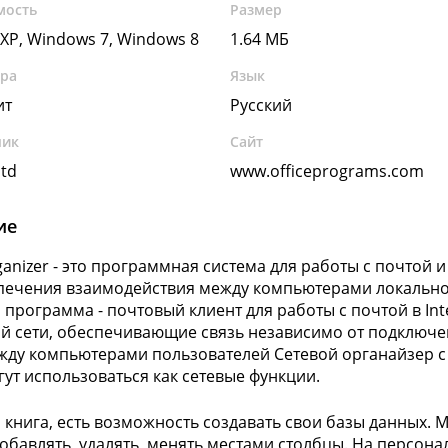
мость
Размер
XP, Windows 7, Windows 8
1.64 МБ
ура
Язык
ит
Русский
чик
Сайт
ltd
www.officeprograms.com
ие
rganizer - это программная система для работы с почтой
печения взаимодействия между компьютерами локально
 программа - почтовый клиент для работы с почтой в Int
й сети, обеспечивающие связь независимо от подключен
жду компьютерами пользователей Сетевой органайзер 
гут использоваться как сетевые функции.
 книга, есть возможность создавать свои базы данных
добавлять, удалять, менять местами столбцы. На персон