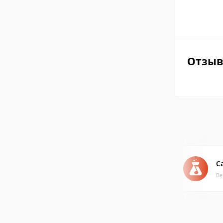
Отзы
C
Ве