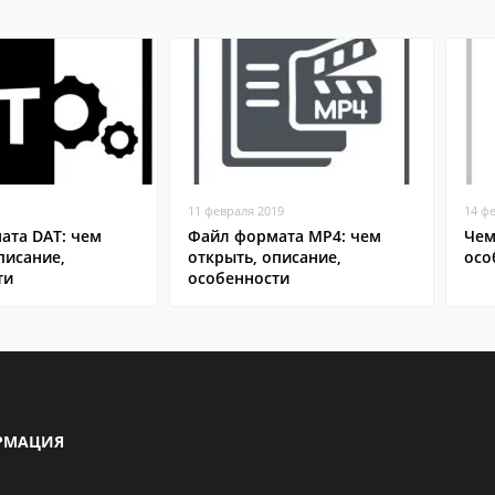
11 февраля 2019
14 ф
ата DAT: чем
Файл формата MP4: чем
Чем
писание,
открыть, описание,
осо
ти
особенности
РМАЦИЯ