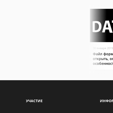
30 января 2019
Файл форм
открыть, о
особеннос
УЧАСТИЕ
ИНФО