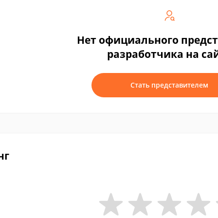
Нет официального предс
разработчика на са
Стать представителем
нг