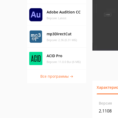
Adobe Audition CC
Версия: Latest
mp3DirectCut
Версия: 2.36 (0.31 МБ)
ACID Pro
Версия: 11.0.0 Bui (6 МБ)
Все программы →
Характери
Версия
2.1108