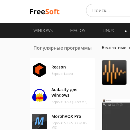
WINDOWS
MAC OS
LINUX
Популярные программы
Бесплатные 
Reason
Версия: Latest
Audacity для
Windows
Версия: 3.3.3 (14.59 МБ)
MorphVOX Pro
Версия: 5.1.65 Bui (8.06
МБ)