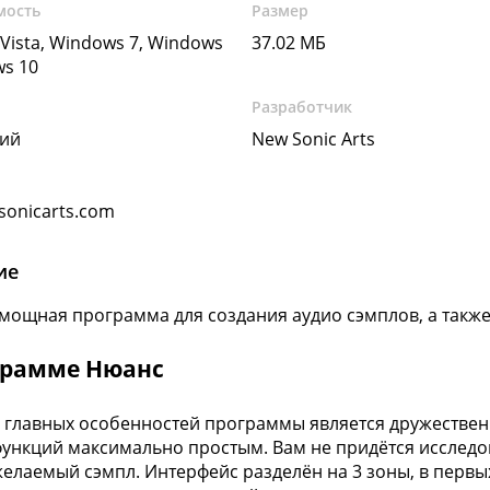
мость
Размер
Vista, Windows 7, Windows
37.02 МБ
ws 10
Разработчик
кий
New Sonic Arts
onicarts.com
ие
 мощная программа для создания аудио сэмплов, а также
грамме Нюанс
 главных особенностей программы является дружествен
ункций максимально простым. Вам не придётся исслед
желаемый сэмпл. Интерфейс разделён на 3 зоны, в первы