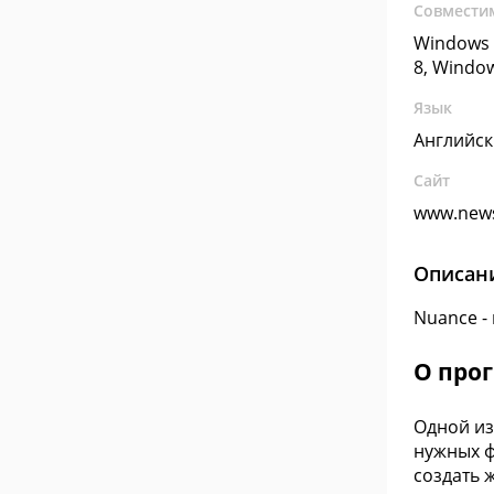
Совмести
Windows 
8, Windo
Язык
Английс
Сайт
www.news
Описан
Nuance -
О про
Одной из
нужных ф
создать 