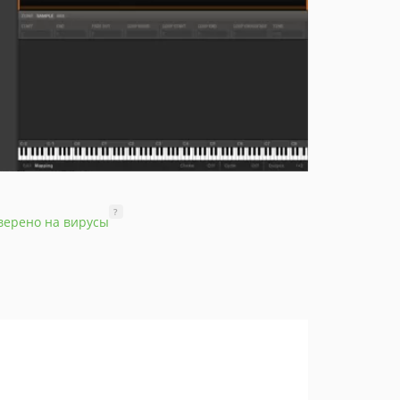
?
верено на вирусы