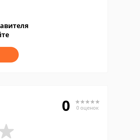
тавителя
йте
0
0 оценок