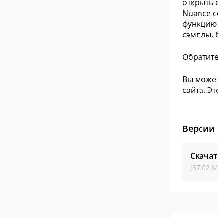
открыть 
Nuance с
функцию 
сэмплы, 
Обратите
Вы может
сайта. Э
Версии
Скача
(37.02 М