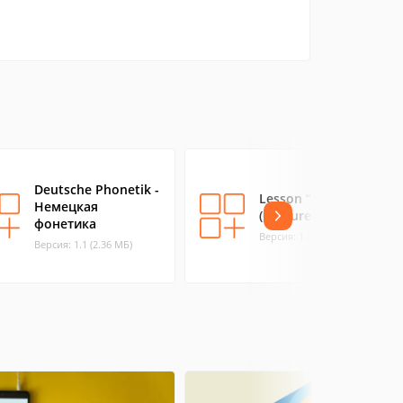
Deutsche Phonetik -
Lesson “3”
Немецкая
(Сoloured textbook)
фонетика
Версия: 1.0 (4.06 МБ)
Версия: 1.1 (2.36 МБ)