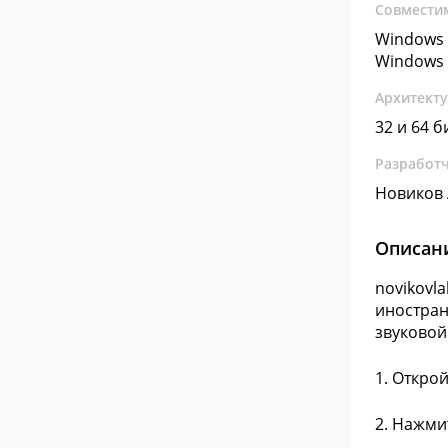
Совмести
Windows 
Windows 
Архитект
32 и 64 б
Разработ
Новиков 
Описан
novikovl
иностран
звуковой
1. Откро
2. Нажми