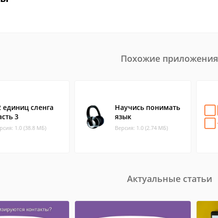
Похожие приложения
2 единиц сленга
Научись понимать
асть 3
язык
рсия: 1.0 (38.8 МБ)
Версия: 1.0 (2.74 МБ)
Актуальные статьи