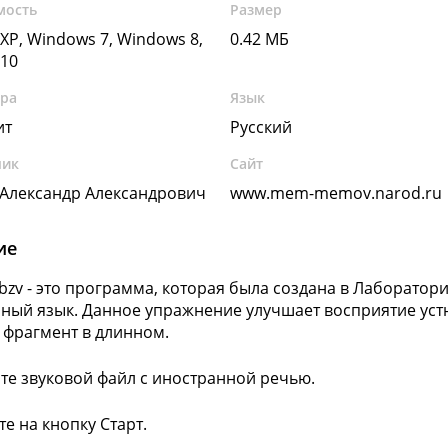
мость
Размер
XP, Windows 7, Windows 8,
0.42 МБ
10
ура
Язык
ит
Русский
чик
Сайт
Александр Александрович
www.mem-memov.narod.ru
ие
abzv - это программа, которая была создана в Лаборат
ный язык. Данное упражнение улучшает восприятие уст
 фрагмент в длинном.
йте звуковой файл с иностранной речью.
те на кнопку Старт.