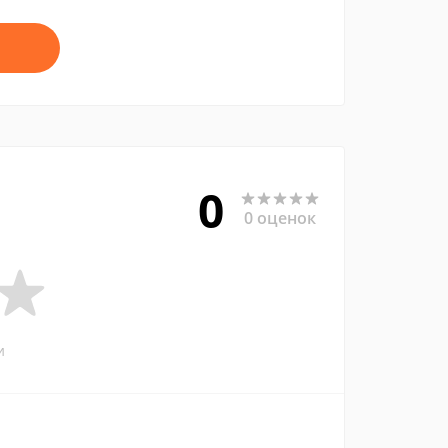
0
0 оценок
и