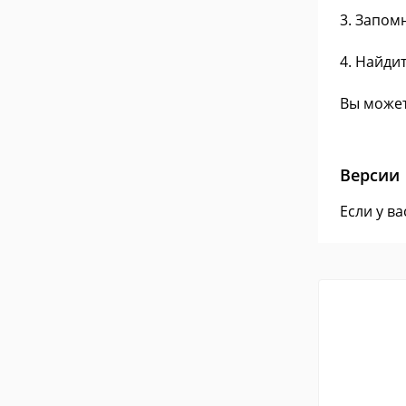
3. Запом
4. Найди
Вы может
Версии
Если у в