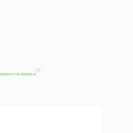
?
верено на вирусы