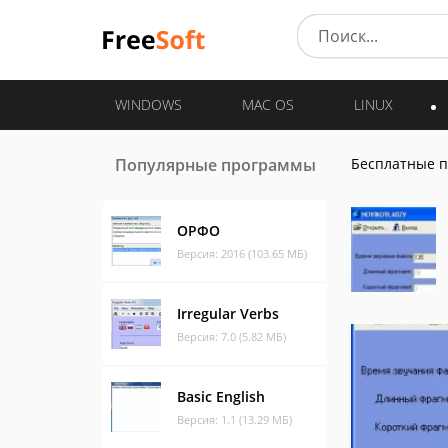
WINDOWS
MAC OS
LINUX
Популярные программы
Бесплатные 
ОРФО
Версия: 2016 (103.65 МБ)
Irregular Verbs
Версия: 7.0 (5.82 МБ)
Basic English
Версия: 1.1 (13.29 МБ)