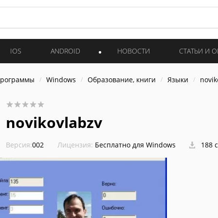
IOS
ANDROID
НОВОСТИ
СТАТЬИ И 
программы
Windows
Образование, книги
Языки
novik
novikovlabzv
Версия:
002
Лицензия:
Бесплатно для Windows
188 