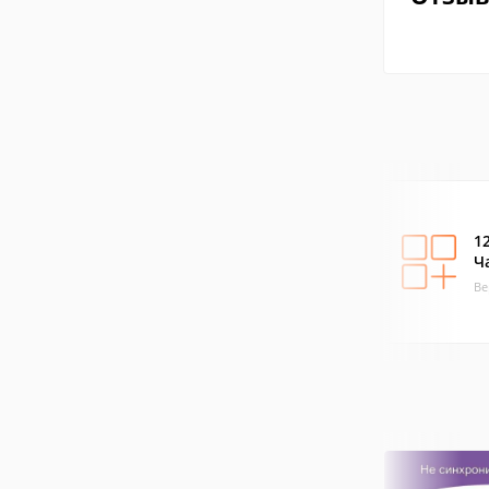
1
Ч
Ве