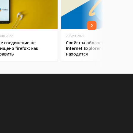
юня 2022
20 мая 2022
е соединение не
Свойства обозревателя
ищено firefox: как
Internet Explorer где
равить
находится