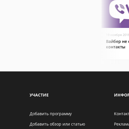
19 ноября 201
Вайбер не
контакты
УЧАСТИЕ
ИНФО
Добавить программу
Контак
Добавить обзор или статью
Реклам