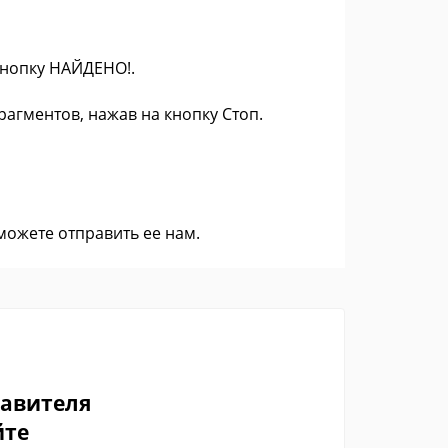
 кнопку НАЙДЕНО!.
агментов, нажав на кнопку Стоп.
 можете
отправить ее нам
.
тавителя
йте