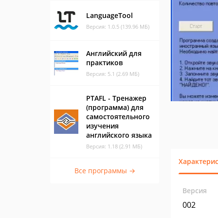
LanguageTool
Версия: 1.0.5 (139.96 МБ)
Английский для
практиков
Версия: 5.1 (2.69 МБ)
PTAFL - Тренажер
(программа) для
самостоятельного
изучения
английского языка
Версия: 1.18 (2.91 МБ)
Характери
Все программы →
Версия
002