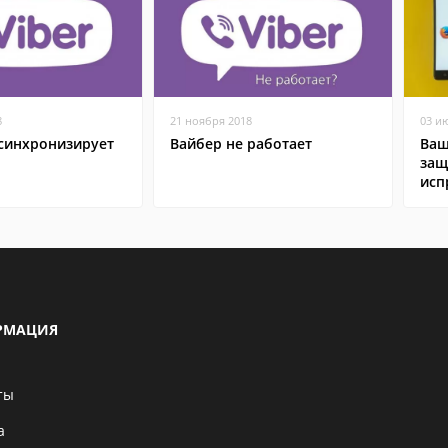
8
21 ноября 2018
03 и
 синхронизирует
Вайбер не работает
Ваш
защ
исп
РМАЦИЯ
ты
а