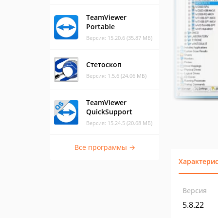
TeamViewer
Portable
Версия: 15.20.6 (35.87 МБ)
Стетоскоп
Версия: 1.5.6 (24.06 МБ)
TeamViewer
QuickSupport
Версия: 15.24.5 (20.68 МБ)
Все программы →
Характери
Версия
5.8.22