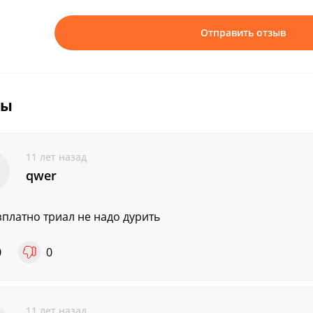
Отправить отзыв
вы
11 лет назад
qwer
зплатно триал не надо дурить
0
0
11 лет назад