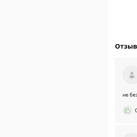
Отзы
не бе