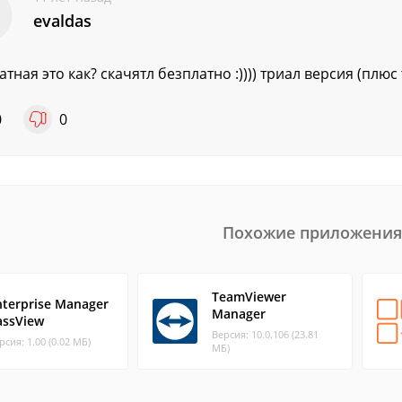
evaldas
атная это как? скачятл безплатно :)))) триал версия (плюс
0
0
Похожие приложения
TeamViewer
nterprise Manager
Manager
assView
Версия: 10.0.106 (23.81
рсия: 1.00 (0.02 МБ)
МБ)