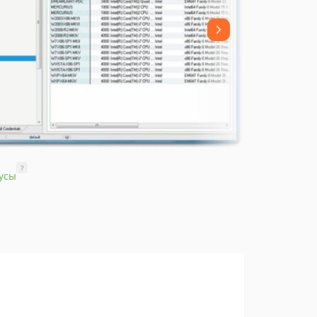
?
усы