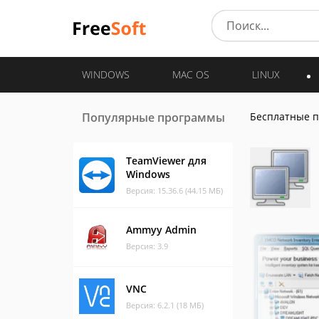
WINDOWS
MAC OS
LINUX
Популярные программы
Бесплатные 
TeamViewer для
Windows
Версия: 15.36.6 (44.15 МБ)
Ammyy Admin
Версия: 3.9
VNC
Версия: 6.2.1 (18 МБ)