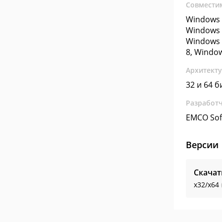
Совмести
Windows 
Windows 
Windows 
8, Windo
Архитект
32 и 64 б
Разработ
EMCO Sof
Версии
Скачат
x32/x64