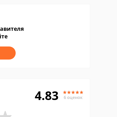
тавителя
йте
4.83
6 оценок