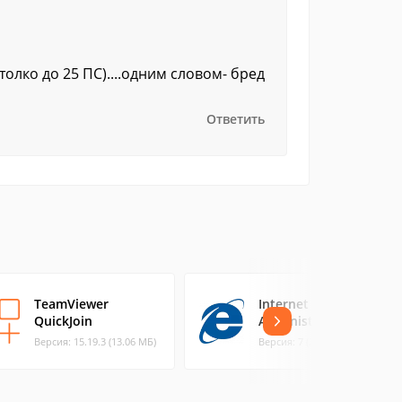
 толко до 25 ПС)....одним словом- бред
Ответить
TeamViewer
Internet Explorer
QuickJoin
Administration Kit
Версия: 15.19.3 (13.06 МБ)
Версия: 7 (2.16 МБ)