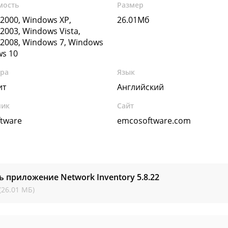
мость
Размер
2000, Windows XP,
26.01Мб
2003, Windows Vista,
2008, Windows 7, Windows
ws 10
ура
Язык
ит
Английский
чик
Сайт
tware
emcosoftware.com
ь приложение Network Inventory
5.8.22
(26.01 МБ)