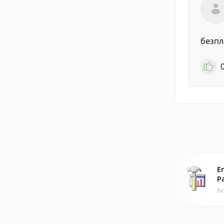
безпл
E
P
Ве