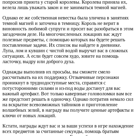
попросив приюта у старой королевы. Королева приняла их,
велела лишь уважать закон и не заниматься темной магией.
Однако ее же собственная невестка была уличена в занятиях
темной магией и заточена в темницу. Король не верит в
виновность любимой супруги и просит вас разобраться в этом
загадочном деле. На многочисленных локациях вас ждут
полезные предметы, с помощью которых вы будете решать
поставленные задачи. Их список вы найдете в дневнике.
Лупа, лом и кувшин с чистой водой выручат вас в сложных
ситуациях. А если будет совсем худо, зовите на помощь
ласточку, выдру или доброго духа.
Однажды выполнив их просьбы, вы сможете смело
рассчитывать на их поддержку. Отзывчивые персонажи
проникнут в труднодоступные места, справятся с
потусторонними силами и из-под воды достанут для вас
важный артефакт. Вот только каверзные головоломки вам все
же предстоит решать в одиночку. Однако потратив немало сил
на вскрытие всевозможных тайников и приготовление
волшебных зелий, в награду вы получите ценные артефакты и
ключи от новых локаций.
Кстати, награды ждут вас и за ваши успехи в игре нахождение
всех предметов за считанные секунды, помощь братьям