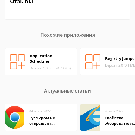
Отзывы
Похожие приложения
Application
Registry Jumpe
Scheduler
Версия: 2.0 (0.1 МБ
Версия: 1.0 beta (0.73 МБ)
Актуальные статьи
04 июня 2022
20 мая 2022
Гугл хром не
Свойства
открывает
обозревателя
страницы
Internet Explor
находится