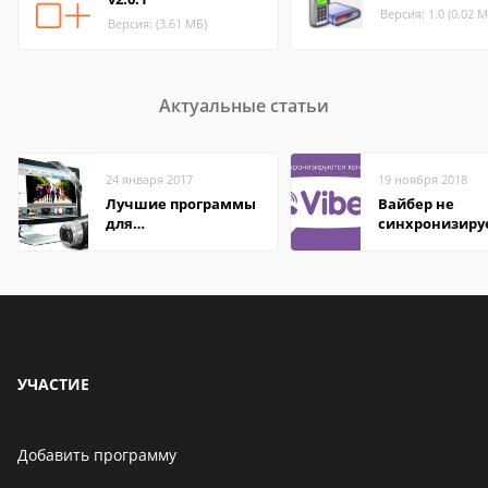
Версия: 1.0 (0.02 М
Версия: (3.61 МБ)
Актуальные статьи
24 января 2017
19 ноября 2018
Лучшие программы
Вайбер не
для
синхронизиру
редактирования
контакты
видео: подробные
обзоры
УЧАСТИЕ
Добавить программу