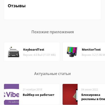
Отзывы
Похожие приложения
KeyboardTest
MonitorTest
Версия: 4.0 Buil (11.01 МБ)
Версия: 3.2 (1.86 М
Актуальные статьи
21 ноября 2018
04 июня 2022
Вайбер не работает
Блокировка
рекламы в Оп