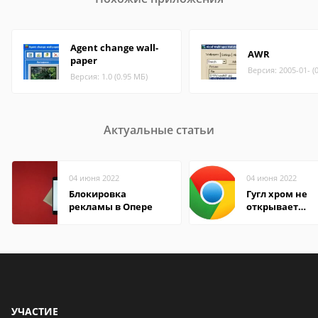
Agent change wall-
AWR
paper
Версия: 2005-01- (
Версия: 1.0 (0.95 МБ)
Актуальные статьи
04 июня 2022
04 июня 2022
Блокировка
Гугл хром не
рекламы в Опере
открывает
страницы
УЧАСТИЕ