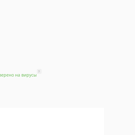
?
верено на вирусы