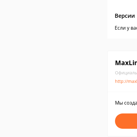
Версии
Если у в
MaxLi
Официаль
http://max
Мы созда