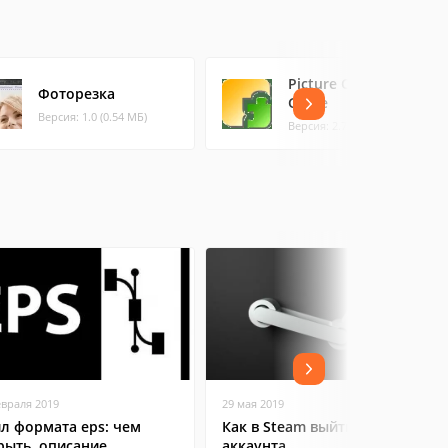
Picture Cutout
Фоторезка
Guide
Версия: 1.0 (0.54 МБ)
Версия: 2.7.1 (4.22 МБ)
евраля 2019
29 мая 2019
л формата eps: чем
Как в Steam выйти из
рыть, описание,
аккаунта