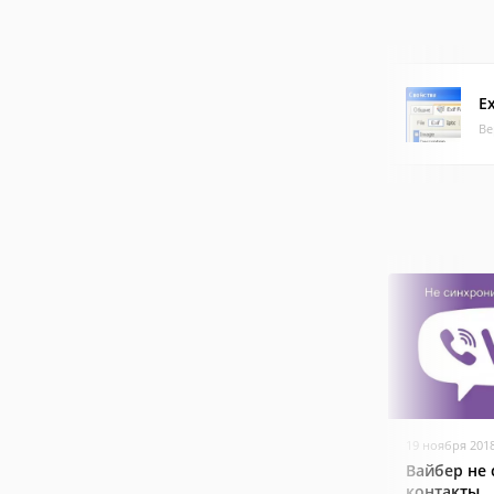
Ex
Ве
19 ноября 201
Вайбер не
контакты