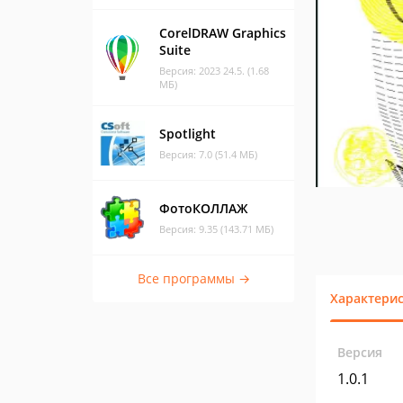
CorelDRAW Graphics
Suite
Версия: 2023 24.5. (1.68
МБ)
Spotlight
Версия: 7.0 (51.4 МБ)
ФотоКОЛЛАЖ
Версия: 9.35 (143.71 МБ)
Все программы →
Характери
Версия
1.0.1