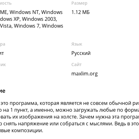
мость
Размер
ME, Windows NT, Windows
1.12 МБ
ndows XP, Windows 2003,
Vista, Windows 7, Windows
ура
Язык
ит
Русский
чик
Сайт
maxlim.org
ие
- это программа, которая является не совсем обычной 
ко на 1 пункт, а именно, можно загружать любые по форм
вать их изображения на холсте. Зачем нужна эта програ
 снять напряжение или собраться с мыслями. Ведь в э
ивые композиции.