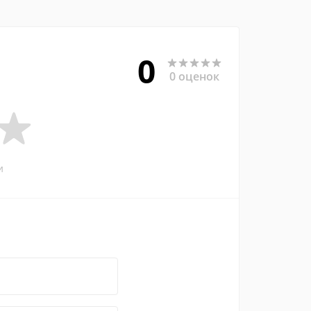
0
0 оценок
и