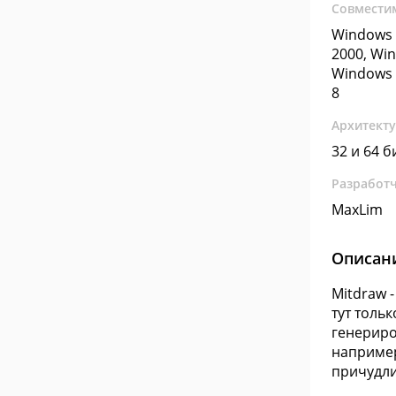
Совмести
Windows 
2000, Wi
Windows 
8
Архитект
32 и 64 б
Разработ
MaxLim
Описан
Mitdraw 
тут толь
генериро
например
причудл