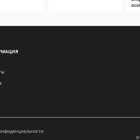
осо
РМАЦИЯ
ты
а
конфиденциальности
©