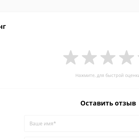
нг
Нажмите, для быстрой оценк
Оставить отзыв
Ваше имя*