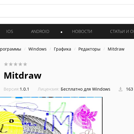
IOS
ANDROID
НОВОСТИ
СТАТЬИ И 
программы
Windows
Графика
Редакторы
Mitdraw
Mitdraw
Версия:
1.0.1
Лицензия:
Бесплатно для Windows
163