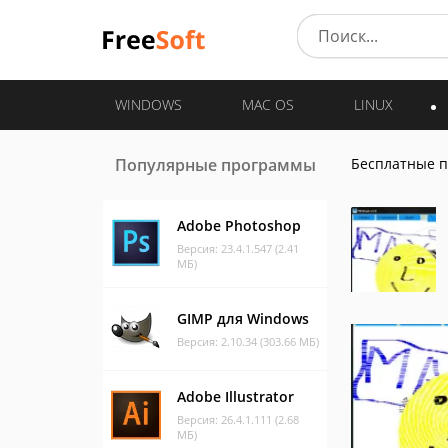
WINDOWS
MAC OS
LINUX
Популярные программы
Бесплатные 
Adobe Photoshop
Версия: 23.4.1.547 (2.41
МБ)
GIMP для Windows
Версия: 2.10.34 (303.66 МБ)
Adobe Illustrator
Версия: 26.4.1.111 (2.68
МБ)