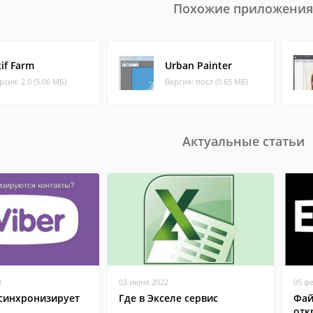
Похожие приложения
if Farm
Urban Painter
рсия: 2.0 (5.06 МБ)
Версия: посл (0.65 МБ)
Актуальные статьи
8
03 июня 2022
05 ф
 синхронизирует
Где в Экселе сервис
Фай
отк