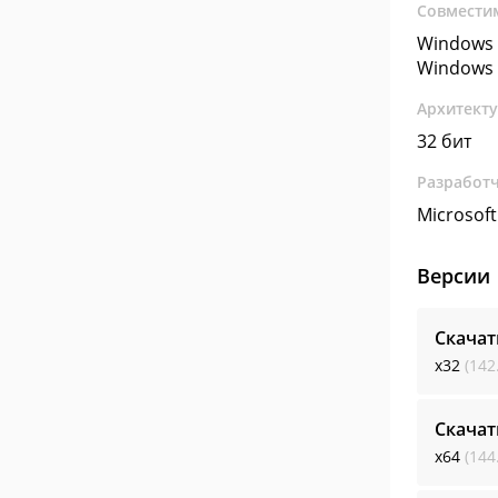
Совмести
Windows 
Windows 
Архитект
32 бит
Разработ
Microsoft
Версии
Скачат
x32
(142
Скачат
x64
(144