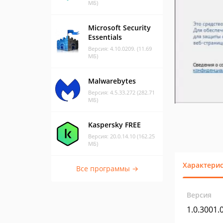
МБ)
Microsoft Security
Essentials
Версия: 4.10.0209. (11.69
МБ)
Malwarebytes
Версия: 4.5.33.272 (282.71
МБ)
Kaspersky FREE
Версия: 20.0.14.10 (162.25
МБ)
Характери
Все программы →
Версия
1.0.3001.0