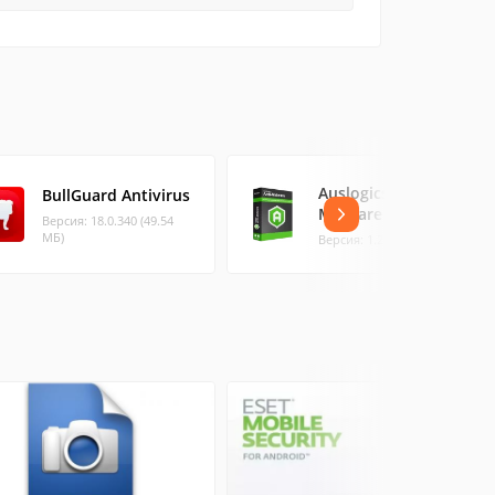
Auslogics Anti-
BullGuard Antivirus
Malware
Версия: 18.0.340 (49.54
МБ)
Версия: 1.21.0.5 (13.2 МБ)