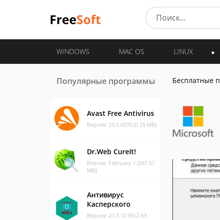
WINDOWS
MAC OS
LINUX
Популярные программы
Бесплатные 
Avast Free Antivirus
Версия: 23.6.6070 (0.25 МБ)
Dr.Web CureIt!
Версия: February 1 (267.57
МБ)
Антивирус
Касперского
Версия: 21.3.10.39 (2.63