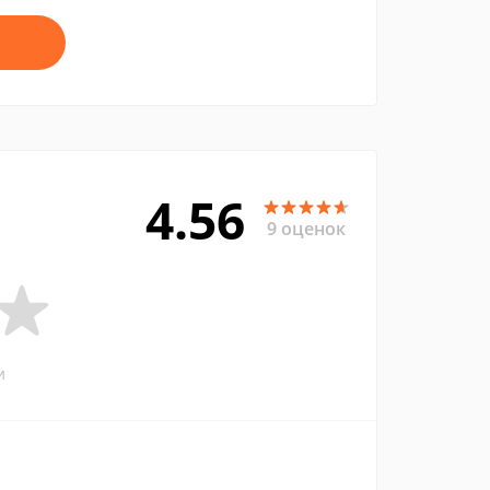
4.56
9 оценок
и