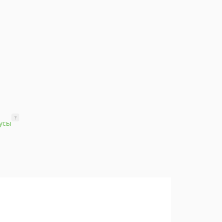
?
усы