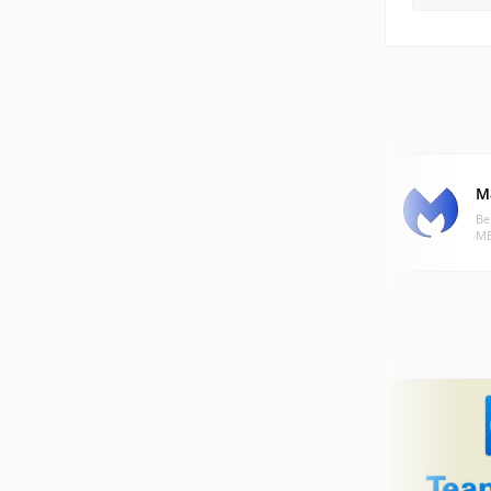
M
Ве
МБ