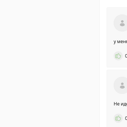
у мен
Не ид