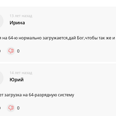
13 лет назад
Ирина
я на 64-ю нормально загружается,дай Бог,чтобы так же и
0
0
14 лет назад
Юрий
ет загрузка на 64-разрядную систему
0
0