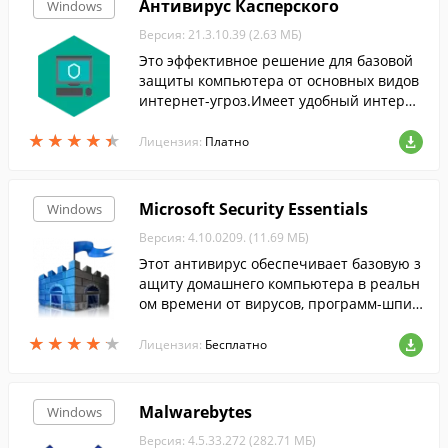
Антивирус Касперского
Windows
Версия: 21.3.10.39 (2.63 МБ)
Это эффективное решение для базовой
защиты компьютера от основных видов
интернет-угроз.Имеет удобный интерфе
йс и понятные даже рядовому пользова
★
★
★
★
★
★
★
★
★
★
телю настройки.
Лицензия:
Платно
Microsoft Security Essentials
Windows
Версия: 4.10.0209. (11.69 МБ)
Этот антивирус обеспечивает базовую з
ащиту домашнего компьютера в реальн
ом времени от вирусов, программ-шпио
нов и других вредоносных программ....
★
★
★
★
★
★
★
★
★
★
Лицензия:
Бесплатно
Malwarebytes
Windows
Версия: 4.5.33.272 (282.71 МБ)