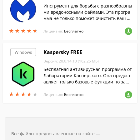
Инструмент для борьбы с разнообразны
ми вредоносными файлами. Эта програ
мма не только поможет очистить ваш П
К от вирусов, но и обеспечит надежную
★
★
★
★
★
★
★
★
★
★
защиту в реальном времени....
Лицензия:
Бесплатно
Kaspersky FREE
Windows
Версия: 20.0.14.10 (162.25 МБ)
Бесплатная антивирусная программа от
Лаборатории Касперского. Она предост
авляет только базовые функции по защ
ите вашего компьютера от различных в
★
★
★
★
★
★
★
★
★
★
редоносных программ и веб-сайтов и об
Лицензия:
Бесплатно
дает функцией автоматического обновл
ения.
Все файлы предоставленные на сайте —