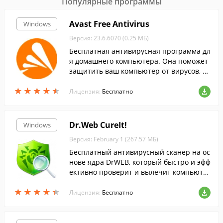
Популярные программы
Avast Free Antivirus
Windows
Версия: 23.6.6070 (0.25 МБ)
Бесплатная антивирусная программа дл
я домашнего компьютера. Она поможет
защитить ваш компьютер от вирусов, тр
оянов, шпионского ПО и других видов се
★
★
★
★
★
★
★
★
★
★
тевых угроз....
Лицензия:
Бесплатно
Dr.Web CureIt!
Windows
Версия: February 1 (267.57 МБ)
Бесплатный антивирусный сканер на ос
нове ядра DrWEB, который быстро и эфф
ективно проверит и вылечит компьюте
р без установки антивируса DrWEB.
★
★
★
★
★
★
★
★
★
★
Лицензия:
Бесплатно