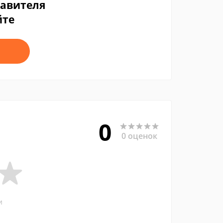
тавителя
йте
0
0 оценок
и