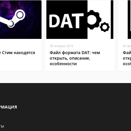
30 января 2019
04 ф
е Стим находятся
Файл формата DAT: чем
Фай
открыть, описание,
отк
особенности
осо
РМАЦИЯ
ты