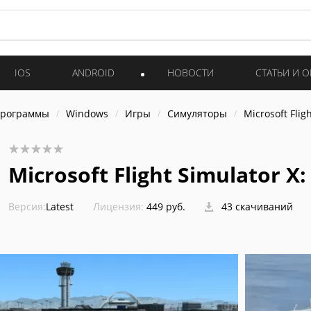
IOS
ANDROID
НОВОСТИ
СТАТЬИ И 
программы
Windows
Игры
Симуляторы
Microsoft Flig
Microsoft Flight Simulator X:
Версия:
Latest
Лицензия:
449 pуб.
43 скачиваний