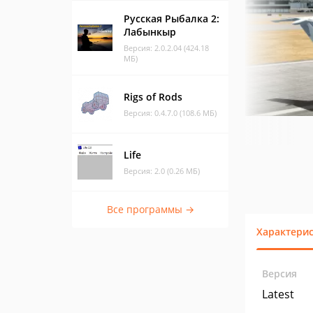
Русская Рыбалка 2:
Лабынкыр
Версия: 2.0.2.04 (424.18
МБ)
Rigs of Rods
Версия: 0.4.7.0 (108.6 МБ)
Life
Версия: 2.0 (0.26 МБ)
Все программы →
Характери
Версия
Latest