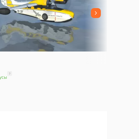
?
усы