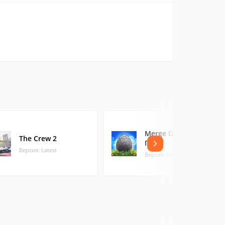
Merge Dragons! на
The Crew 2
ПК
Версия: Latest
Версия: Latest