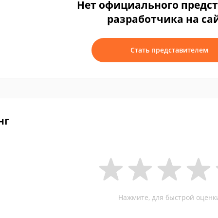
Нет официального предс
разработчика на са
Стать представителем
нг
Нажмите, для быстрой оценк