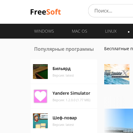
WINDOWS
MAC OS
LINUX
Популярные программы
Бесплатные 
Бильярд
Версия: latest
Yandere Simulator
Версия: 1.2.0.0 (1.77 МБ)
Шеф-повар
Версия: latest