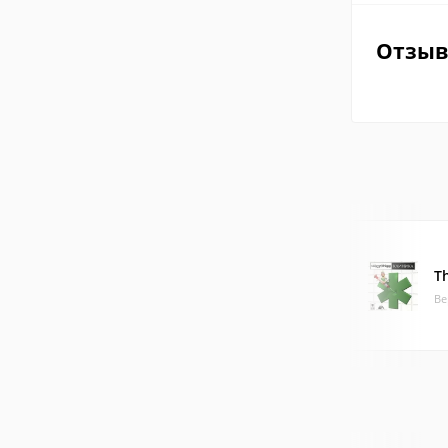
Отзы
T
Ве