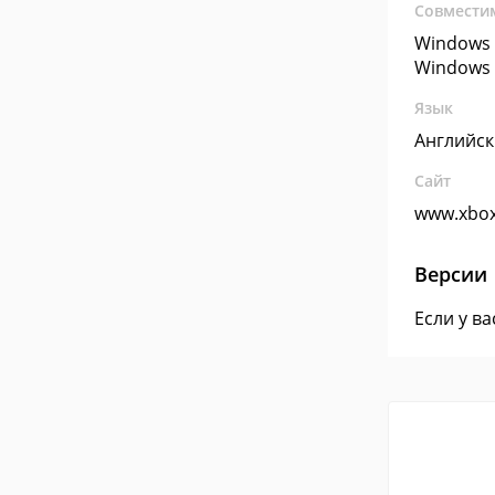
Совмести
Windows 
Windows 
Язык
Английс
Сайт
www.xbo
Версии
Если у в