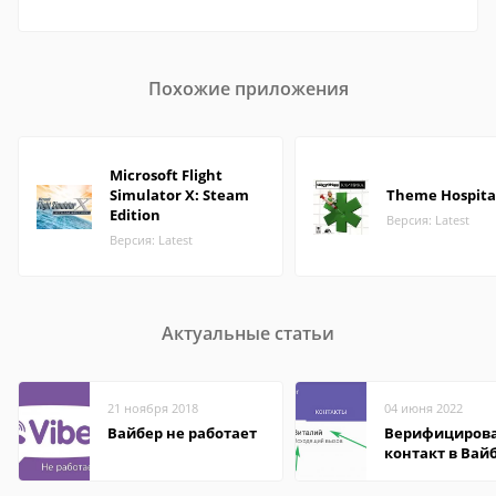
Похожие приложения
Microsoft Flight
Simulator X: Steam
Theme Hospita
Edition
Версия: Latest
Версия: Latest
Актуальные статьи
21 ноября 2018
04 июня 2022
Вайбер не работает
Верифициров
контакт в Вай
что это значит